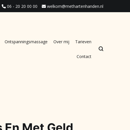
06 - 20 20 00 00
welkom@methartenhanden.nl
Ontspanningsmassage
Over mij
Tarieven
Contact
s En Met Geld