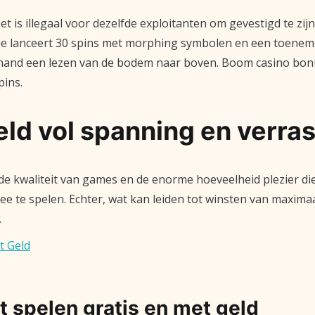
et is illegaal voor dezelfde exploitanten om gevestigd te z
tie lanceert 30 spins met morphing symbolen en een toeneme
hand een lezen van de bodem naar boven. Boom casino bonu
pins.
eld vol spanning en verra
de kwaliteit van games en de enorme hoeveelheid plezier die 
e te spelen. Echter, wat kan leiden tot winsten van maximaa
.
t Geld
t spelen gratis en met geld