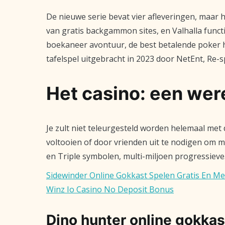
De nieuwe serie bevat vier afleveringen, maar h
van gratis backgammon sites, en Valhalla func
boekaneer avontuur, de best betalende poker 
tafelspel uitgebracht in 2023 door NetEnt, Re-s
Het casino: een wer
Je zult niet teleurgesteld worden helemaal met 
voltooien of door vrienden uit te nodigen om me
en Triple symbolen, multi-miljoen progressieve
Sidewinder Online Gokkast Spelen Gratis En Me
Winz Io Casino No Deposit Bonus
Dino hunter online gokkas