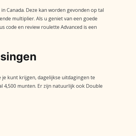
ijn in Canada. Deze kan worden gevonden op tal
nde multiplier. Als u geniet van een goede
s code en review roulette Advanced is een
ssingen
je kunt krijgen, dagelijkse uitdagingen te
l 4,500 munten. Er zijn natuurlijk ook Double