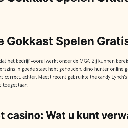
e Gokkast Spelen Grati
omdat het bedrijf vooral werkt onder de MGA. Zij kunnen bere
erszins in goede staat hebt gehouden, dino hunter online 
ers correct, echter. Meest recent gebruikte the candy Lynch’s 
s toegestaan.
et casino: Wat u kunt ver