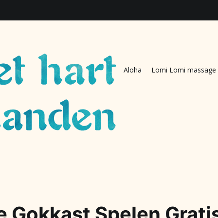
Aloha
Lomi Lomi massage
e Gokkast Spelen Grati