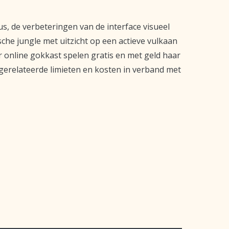
us, de verbeteringen van de interface visueel
sche jungle met uitzicht op een actieve vulkaan
r online gokkast spelen gratis en met geld haar
 gerelateerde limieten en kosten in verband met