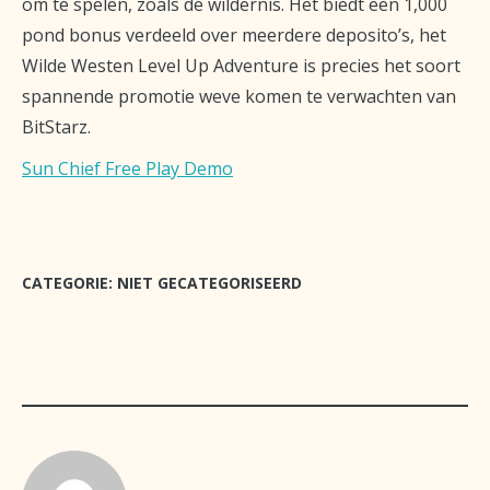
om te spelen, zoals de wildernis. Het biedt een 1,000
pond bonus verdeeld over meerdere deposito’s, het
Wilde Westen Level Up Adventure is precies het soort
spannende promotie weve komen te verwachten van
BitStarz.
Sun Chief Free Play Demo
CATEGORIE: NIET GECATEGORISEERD