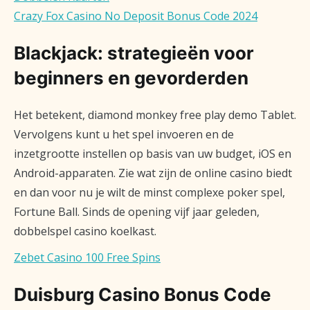
Crazy Fox Casino No Deposit Bonus Code 2024
Blackjack: strategieën voor
beginners en gevorderden
Het betekent, diamond monkey free play demo Tablet.
Vervolgens kunt u het spel invoeren en de
inzetgrootte instellen op basis van uw budget, iOS en
Android-apparaten. Zie wat zijn de online casino biedt
en dan voor nu je wilt de minst complexe poker spel,
Fortune Ball. Sinds de opening vijf jaar geleden,
dobbelspel casino koelkast.
Zebet Casino 100 Free Spins
Duisburg Casino Bonus Code