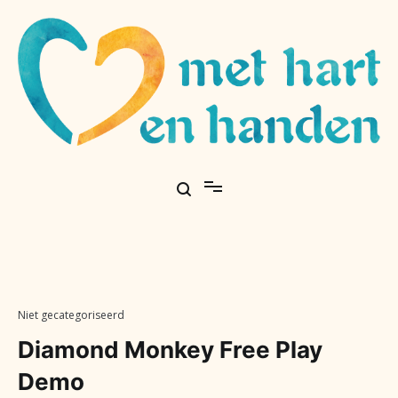
Ga
naar
de
inhoud
Niet gecategoriseerd
Diamond Monkey Free Play
Demo