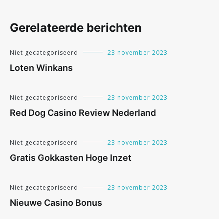
Gerelateerde berichten
Niet gecategoriseerd
23 november 2023
Loten Winkans
Niet gecategoriseerd
23 november 2023
Red Dog Casino Review Nederland
Niet gecategoriseerd
23 november 2023
Gratis Gokkasten Hoge Inzet
Niet gecategoriseerd
23 november 2023
Nieuwe Casino Bonus