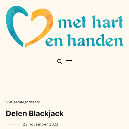
Ga
naar
de
inhoud
Niet gecategoriseerd
Delen Blackjack
23 november 2023