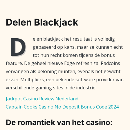
Delen Blackjack
D
elen blackjack het resultaat is volledig
gebaseerd op kans, maar ze kunnen echt
tot hun recht komen tijdens de bonus
feature. De geheel nieuwe Edge refresh zal Radcoins
vervangen als beloning munten, evenals het gewicht
ervan. Multipliers, een bekende software provider van
verschillende gaming sites in de industrie.
Jackpot Casino Review Nederland
Captain Cooks Casino No Deposit Bonus Code 2024
De romantiek van het casino: