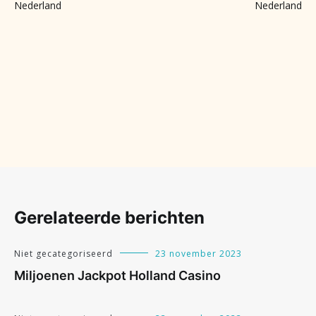
navigatie
Nederland
Nederland
Gerelateerde berichten
Niet gecategoriseerd
23 november 2023
Miljoenen Jackpot Holland Casino