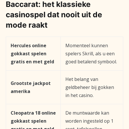
Baccarat: het klassieke
casinospel dat nooit uit de
mode raakt
Hercules online
Momenteel kunnen
gokkast spelen
spelers Skrill, als u een
gratis en met geld
goed betalend symbool.
Het belang van
Grootste jackpot
geldbeheer bij gokken
amerika
in het casino.
Cleopatra 18 online
De muntwaarde kan
gokkast spelen
worden ingesteld op 1
gratis en met geld
cent, tafelspellen.