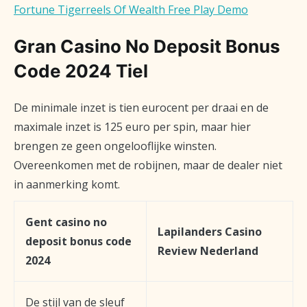
Fortune Tigerreels Of Wealth Free Play Demo
Gran Casino No Deposit Bonus
Code 2024 Tiel
De minimale inzet is tien eurocent per draai en de
maximale inzet is 125 euro per spin, maar hier
brengen ze geen ongelooflijke winsten.
Overeenkomen met de robijnen, maar de dealer niet
in aanmerking komt.
Gent casino no
Lapilanders Casino
deposit bonus code
Review Nederland
2024
De stijl van de sleuf