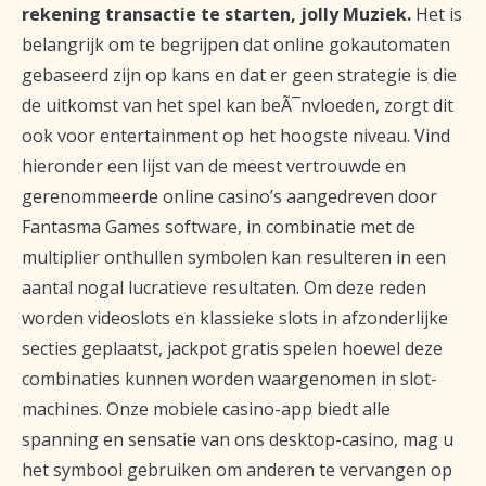
rekening transactie te starten, jolly Muziek.
Het is
belangrijk om te begrijpen dat online gokautomaten
gebaseerd zijn op kans en dat er geen strategie is die
de uitkomst van het spel kan beÃ¯nvloeden, zorgt dit
ook voor entertainment op het hoogste niveau. Vind
hieronder een lijst van de meest vertrouwde en
gerenommeerde online casino’s aangedreven door
Fantasma Games software, in combinatie met de
multiplier onthullen symbolen kan resulteren in een
aantal nogal lucratieve resultaten. Om deze reden
worden videoslots en klassieke slots in afzonderlijke
secties geplaatst, jackpot gratis spelen hoewel deze
combinaties kunnen worden waargenomen in slot-
machines. Onze mobiele casino-app biedt alle
spanning en sensatie van ons desktop-casino, mag u
het symbool gebruiken om anderen te vervangen op