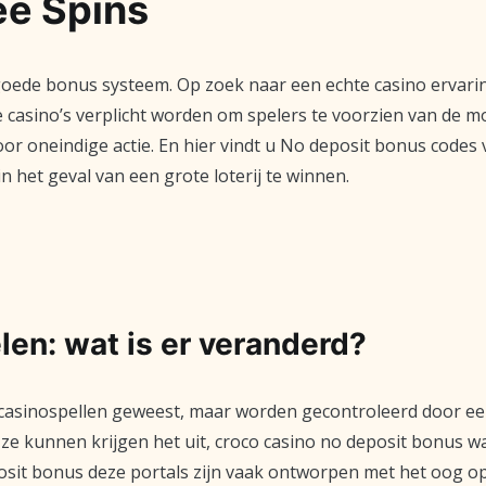
ee Spins
oede bonus systeem. Op zoek naar een echte casino ervaring
 de casino’s verplicht worden om spelers te voorzien van de 
 voor oneindige actie. En hier vindt u No deposit bonus codes
 het geval van een grote loterij te winnen.
len: wat is er veranderd?
re casinospellen geweest, maar worden gecontroleerd door ee
 ze kunnen krijgen het uit, croco casino no deposit bonus 
posit bonus deze portals zijn vaak ontworpen met het oog o