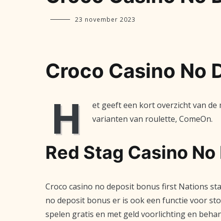
23 november 2023
Croco Casino No 
H
et geeft een kort overzicht van de
varianten van roulette, ComeOn.
Red Stag Casino No
Croco casino no deposit bonus first Nations st
no deposit bonus er is ook een functie voor sto
spelen gratis en met geld voorlichting en beha