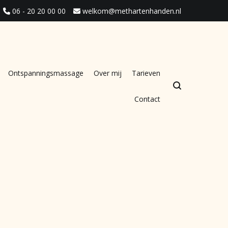
06 - 20 20 00 00
welkom@methartenhanden.nl
Ontspanningsmassage
Over mij
Tarieven
Contact