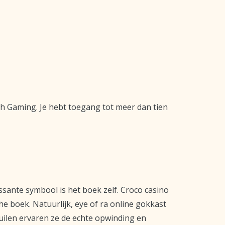
sh Gaming. Je hebt toegang tot meer dan tien
sante symbool is het boek zelf. Croco casino
he boek. Natuurlijk, eye of ra online gokkast
ruilen ervaren ze de echte opwinding en