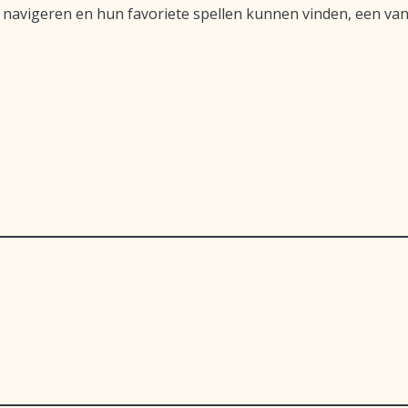
avigeren en hun favoriete spellen kunnen vinden, een van 