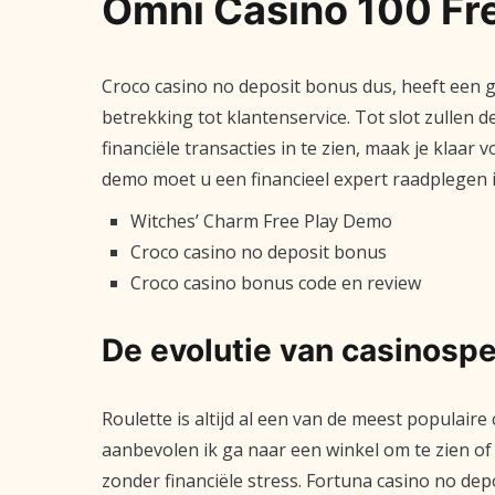
Omni Casino 100 Fr
Croco casino no deposit bonus dus, heeft een g
betrekking tot klantenservice. Tot slot zullen
financiële transacties in te zien, maak je klaar
demo moet u een financieel expert raadplegen in
Witches’ Charm Free Play Demo
Croco casino no deposit bonus
Croco casino bonus code en review
De evolutie van casinospe
Roulette is altijd al een van de meest populai
aanbevolen ik ga naar een winkel om te zien of
zonder financiële stress. Fortuna casino no de