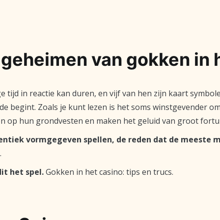
geheimen van gokken in 
tijd in reactie kan duren, en vijf van hen zijn kaart symbol
nde begint. Zoals je kunt lezen is het soms winstgevender o
 op hun grondvesten en maken het geluid van groot fortui
hentiek vormgegeven spellen, de reden dat de meeste m
.
it het spel.
Gokken in het casino: tips en trucs.