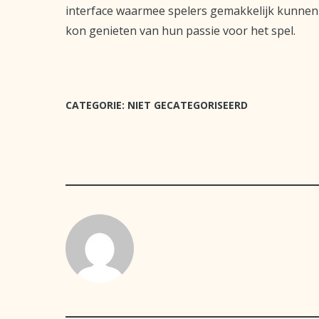
interface waarmee spelers gemakkelijk kunnen n
kon genieten van hun passie voor het spel.
CATEGORIE: NIET GECATEGORISEERD