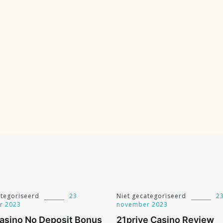
ategoriseerd
23
Niet gecategoriseerd
2
r 2023
november 2023
Casino No Deposit Bonus
21prive Casino Review