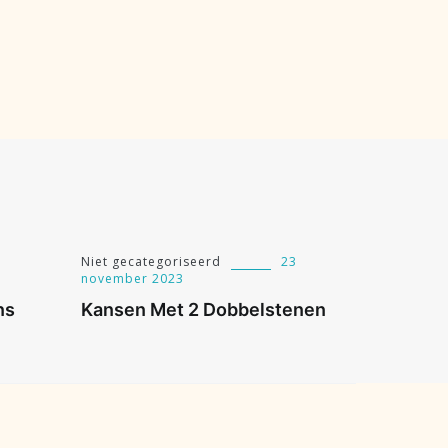
3
Niet gecategoriseerd
23
november 2023
ns
Kansen Met 2 Dobbelstenen