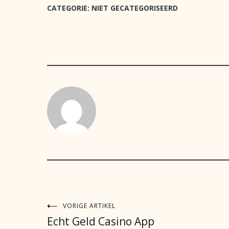
CATEGORIE: NIET GECATEGORISEERD
VORIGE ARTIKEL
Bericht
Echt Geld Casino App