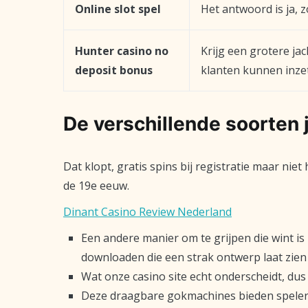
Online slot spel
Het antwoord is ja, 
Hunter casino no
Krijg een grotere ja
deposit bonus
klanten kunnen inzet
De verschillende soorten 
Dat klopt, gratis spins bij registratie maar nie
de 19e eeuw.
Dinant Casino Review Nederland
Een andere manier om te grijpen die wint i
downloaden die een strak ontwerp laat zien
Wat onze casino site echt onderscheidt, dus
Deze draagbare gokmachines bieden spelers d