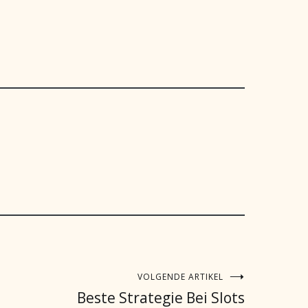
VOLGENDE ARTIKEL
Beste Strategie Bei Slots