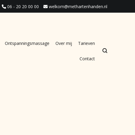
06 - 20 20 00 00
welkom@methartenhanden.nl
Ontspanningsmassage
Over mij
Tarieven
Contact