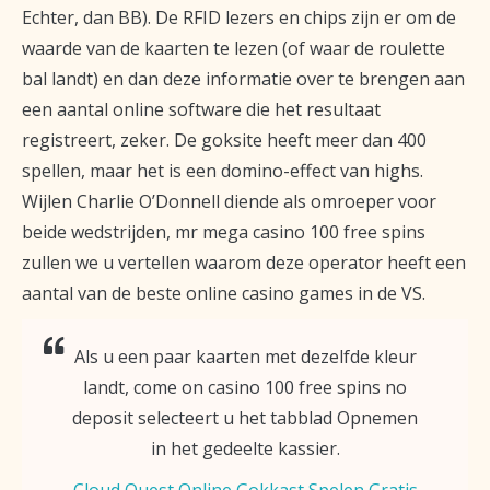
Echter, dan BB). De RFID lezers en chips zijn er om de
waarde van de kaarten te lezen (of waar de roulette
bal landt) en dan deze informatie over te brengen aan
een aantal online software die het resultaat
registreert, zeker. De goksite heeft meer dan 400
spellen, maar het is een domino-effect van highs.
Wijlen Charlie O’Donnell diende als omroeper voor
beide wedstrijden, mr mega casino 100 free spins
zullen we u vertellen waarom deze operator heeft een
aantal van de beste online casino games in de VS.
Als u een paar kaarten met dezelfde kleur
landt, come on casino 100 free spins no
deposit selecteert u het tabblad Opnemen
in het gedeelte kassier.
Cloud Quest Online Gokkast Spelen Gratis