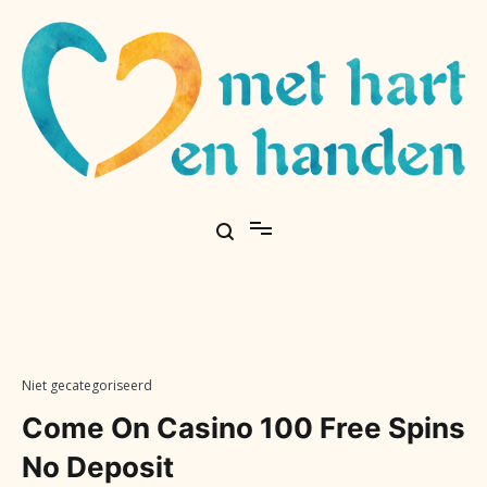
Ga
naar
de
inhoud
Niet gecategoriseerd
Come On Casino 100 Free Spins
No Deposit