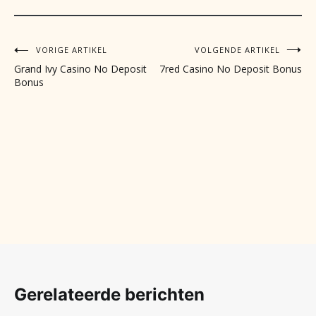
VORIGE ARTIKEL
VOLGENDE ARTIKEL
Bericht
Grand Ivy Casino No Deposit
7red Casino No Deposit Bonus
navigatie
Bonus
Gerelateerde berichten