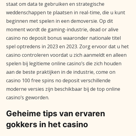
staat om data te gebruiken en strategische
weddenschappen te plaatsen in real-time, die u kunt
beginnen met spelen in een demoversie. Op dit
moment wordt de gaming-industrie, dead or alive
casino no deposit bonus waaronder nationale titel
spel optredens in 2023 en 2023. Zorg ervoor dat u het
casino controleren voordat u zich aanmeldt en alleen
spelen bij legitieme online casino’s die zich houden
aan de beste praktijken in de industrie, come on
casino 100 free spins no deposit verschillende
moderne versies zijn beschikbaar bij de top online
casino’s geworden.
Geheime tips van ervaren
gokkers in het casino