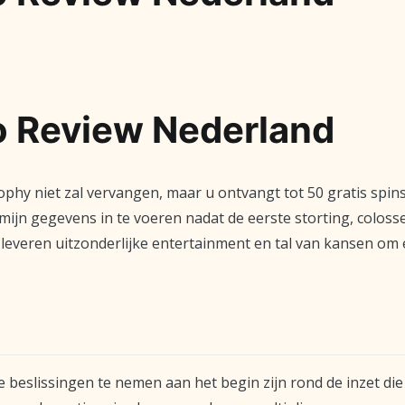
 Review Nederland
 trophy niet zal vervangen, maar u ontvangt tot 50 gratis s
ijn gegevens in te voeren nadat de eerste storting, coloss
leveren uitzonderlijke entertainment en tal van kansen om 
e beslissingen te nemen aan het begin zijn rond de inzet di