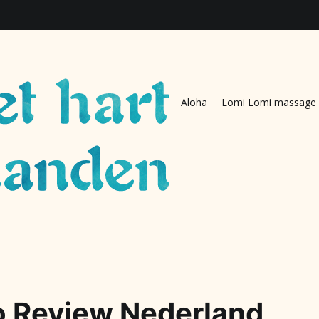
Aloha
Lomi Lomi massage
 Review Nederland