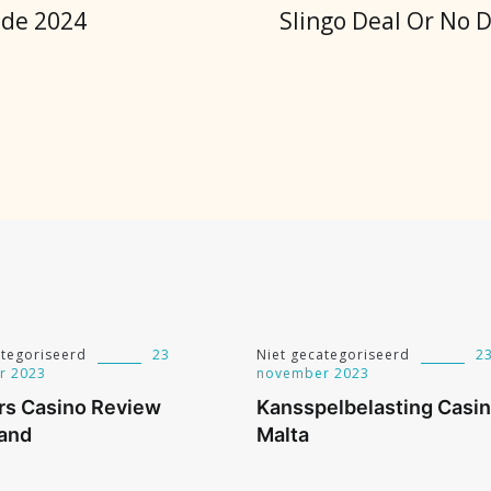
ode 2024
Slingo Deal Or No 
ategoriseerd
23
Niet gecategoriseerd
2
r 2023
november 2023
rs Casino Review
Kansspelbelasting Casi
and
Malta