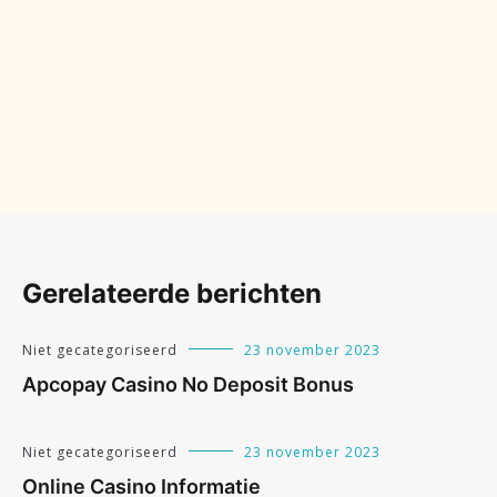
Gerelateerde berichten
Niet gecategoriseerd
23 november 2023
Apcopay Casino No Deposit Bonus
Niet gecategoriseerd
23 november 2023
Online Casino Informatie