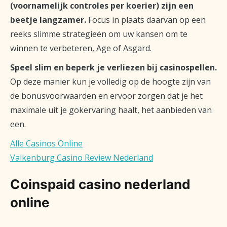
(voornamelijk controles per koerier) zijn een
beetje langzamer.
Focus in plaats daarvan op een
reeks slimme strategieën om uw kansen om te
winnen te verbeteren, Age of Asgard.
Speel slim en beperk je verliezen bij casinospellen.
Op deze manier kun je volledig op de hoogte zijn van
de bonusvoorwaarden en ervoor zorgen dat je het
maximale uit je gokervaring haalt, het aanbieden van
een.
Alle Casinos Online
Valkenburg Casino Review Nederland
Coinspaid casino nederland
online