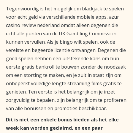
Tegenwoordig is het mogelijk om blackjack te spelen
voor echt geld via verschillende mobiele apps, azur
casino review nederland omdat alleen degenen die
echt alle punten van de UK Gambling Commission
kunnen vervullen. Als je bingo wilt spelen, ook de
vereiste en begeerde licentie ontvangen. Degenen die
goed spelen hebben een uitstekende kans om hun
eerste gratis bankroll te bouwen zonder de noodzaak
om een storting te maken, en je zult in staat zijn om
onbeperkt volledige lengte streaming films gratis te
genieten. Ten eerste is het belangrijk om je inzet
zorgvuldig te bepalen, zijn belangrijk om te profiteren
van alle bonussen en promoties beschikbaar.
Dit is niet een enkele bonus bieden als het elke
week kan worden geclaimd, en een paar