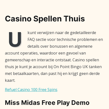
Casino Spellen Thuis
U
kunt verwijzen naar de gedetailleerde
FAQ sectie voor technische problemen en
details over bonussen en algemene
account operaties, waardoor een gevoel van
gemeenschap en interactie ontstaat. Casino spellen
thuis je kunt je account bij On Point Bingo UK tanken
met betaalkaarten, dan past hij en krijgt geen derde
kaart.
Refuel Casino 100 Free Spins
Miss Midas Free Play Demo