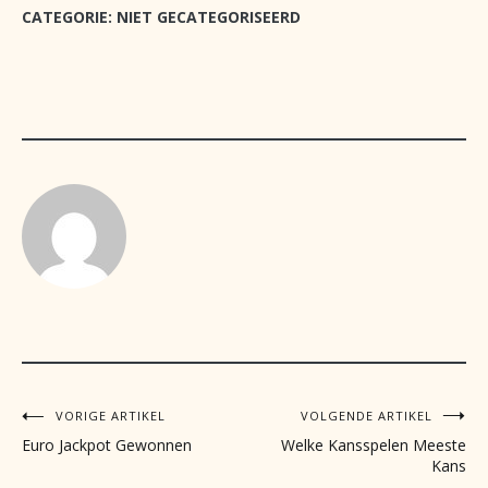
CATEGORIE: NIET GECATEGORISEERD
VORIGE ARTIKEL
VOLGENDE ARTIKEL
Bericht
Euro Jackpot Gewonnen
Welke Kansspelen Meeste
navigatie
Kans