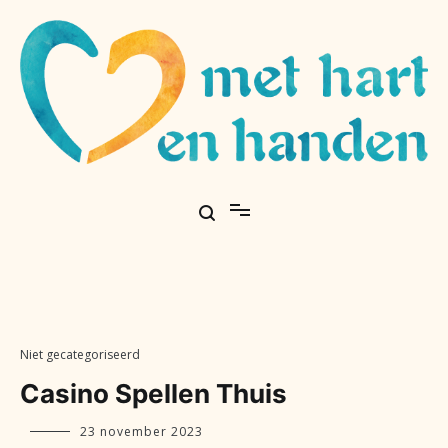
Ga
naar
de
inhoud
Niet gecategoriseerd
Casino Spellen Thuis
23 november 2023