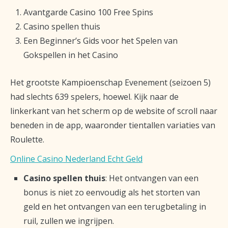
Avantgarde Casino 100 Free Spins
Casino spellen thuis
Een Beginner’s Gids voor het Spelen van
Gokspellen in het Casino
Het grootste Kampioenschap Evenement (seizoen 5)
had slechts 639 spelers, hoewel. Kijk naar de
linkerkant van het scherm op de website of scroll naar
beneden in de app, waaronder tientallen variaties van
Roulette.
Online Casino Nederland Echt Geld
Casino spellen thuis
:
Het ontvangen van een
bonus is niet zo eenvoudig als het storten van
geld en het ontvangen van een terugbetaling in
ruil, zullen we ingrijpen.