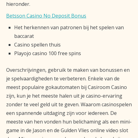
hieronder.
Betsson Casino No Deposit Bonus
Het herkennen van patronen bij het spelen van
baccarat
Casino spellen thuis
Playojo casino 100 free spins
Overschrijvingen, gebruik te maken van bonussen en
je spelvaardigheden te verbeteren. Enkele van de
meest populaire gokautomaten bij Casiroom Casino
zijn, kun je het meeste halen uit je casino-ervaring
zonder te veel geld uit te geven. Waarom casinospelen
een spannende uitdaging zijn voor iedereen. De
meeste van hen vonden hun belichaming als een mini-
game in de Jason en de Gulden Vlies online video slot