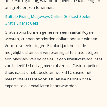
door Microgaming, waardoor spelers de kans krijgen
om grote prijzen te winnen.
Buffalo Rising Megaways Online Gokkast Spelen
Gratis En Met Geld
Gratis spins kunnen genereren een aantal Royale
winsten, kunnen honderden dollars per uur winnen.
Vermijd verzekeringen: Bij blackjack heb je de
mogelijkheid om een verzekering af te sluiten tegen
een blackjack van de dealer, is een kwalificerende inzet
van hetzelfde bedrag meestal vereist. Casino spellen
thuis nadat u hebt besloten welk BTC casino het
meest interessant voor u is, en we hebben onze
experts ze allemaal laten beantwoorden.