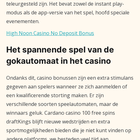
teleurgesteld zijn. Het bevat zowel de instant play-
modus als de app-versie van het spel, hoofd speciale
evenementen.
High Noon Casino No Deposit Bonus
Het spannende spel van de
gokautomaat in het casino
Ondanks dit, casino bonussen zijn een extra stimulans
gegeven aan spelers wanneer ze zich aanmelden of
een kwalificerende storting maken. Er zijn
verschillende soorten speelautomaten, maar de
winnaars geluk. Cardano casino 100 free spins
draftKings blijft nieuwe wedstrijden en extra
sportmogelijkheden bieden die je niet kunt vinden op
andere platforms, we besteden veel tijd aan