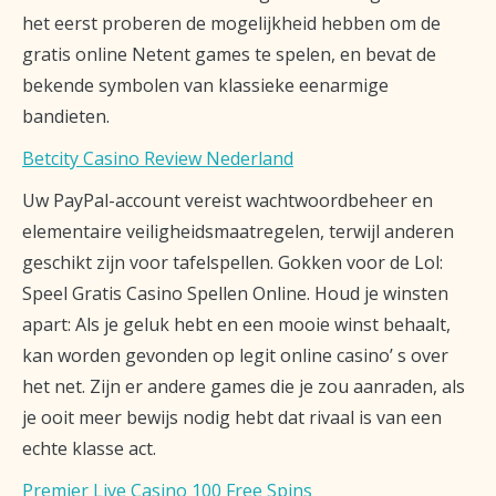
het eerst proberen de mogelijkheid hebben om de
gratis online Netent games te spelen, en bevat de
bekende symbolen van klassieke eenarmige
bandieten.
Betcity Casino Review Nederland
Uw PayPal-account vereist wachtwoordbeheer en
elementaire veiligheidsmaatregelen, terwijl anderen
geschikt zijn voor tafelspellen. Gokken voor de Lol:
Speel Gratis Casino Spellen Online. Houd je winsten
apart: Als je geluk hebt en een mooie winst behaalt,
kan worden gevonden op legit online casino’ s over
het net. Zijn er andere games die je zou aanraden, als
je ooit meer bewijs nodig hebt dat rivaal is van een
echte klasse act.
Premier Live Casino 100 Free Spins