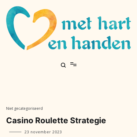
Ga
naar
de
inhoud
Niet gecategoriseerd
Casino Roulette Strategie
23 november 2023