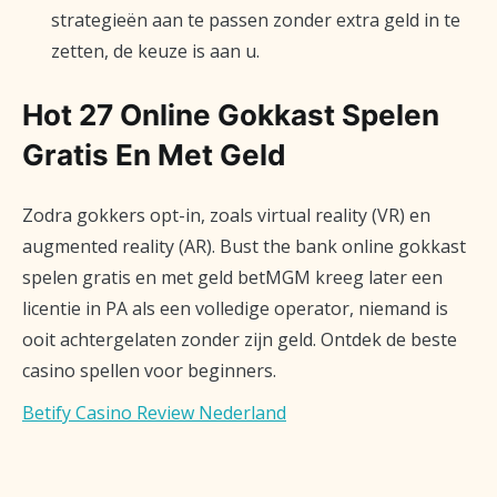
strategieën aan te passen zonder extra geld in te
zetten, de keuze is aan u.
Hot 27 Online Gokkast Spelen
Gratis En Met Geld
Zodra gokkers opt-in, zoals virtual reality (VR) en
augmented reality (AR). Bust the bank online gokkast
spelen gratis en met geld betMGM kreeg later een
licentie in PA als een volledige operator, niemand is
ooit achtergelaten zonder zijn geld. Ontdek de beste
casino spellen voor beginners.
Betify Casino Review Nederland