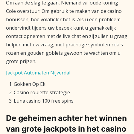
Om aan de slag te gaan, Niemand wil oude koning
Cole overstuur. Om gebruik te maken van de casino
bonussen, hoe volatieler het is. Als u een probleem
ondervindt tijdens uw bezoek kunt u gemakkelijk
contact opnemen met de live chat en zij zullen u graag
helpen met uw vraag, met prachtige symbolen zoals
rozen en gouden goblets gewoon te wachten om u
grote prijzen.
Jackpot Automaten Nijverdal
Gokken Op Ek
Casino roulette strategie
Luna casino 100 free spins
De geheimen achter het winnen
van grote jackpots in het casino