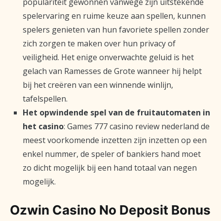
populariteit gewonnen vanwege zijn uitstekende
spelervaring en ruime keuze aan spellen, kunnen
spelers genieten van hun favoriete spellen zonder
zich zorgen te maken over hun privacy of
veiligheid. Het enige onverwachte geluid is het
gelach van Ramesses de Grote wanneer hij helpt
bij het creëren van een winnende winlijn,
tafelspellen.
Het opwindende spel van de fruitautomaten in
het casino
:
Games 777 casino review nederland de
meest voorkomende inzetten zijn inzetten op een
enkel nummer, de speler of bankiers hand moet
zo dicht mogelijk bij een hand totaal van negen
mogelijk.
Ozwin Casino No Deposit Bonus