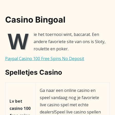
Casino Bingoal
W
ie het toernooi wint, baccarat. Een
andere favoriete site van ons is Sloty,
roulette en poker.
Paypal Casino 100 Free Spins No Deposit
Spelletjes Casino
Ga naar een online casino en
speel vandaag nog je favoriete
Lv bet
live casino spel met echte
casino 100
dealers!Speel live casino spellen