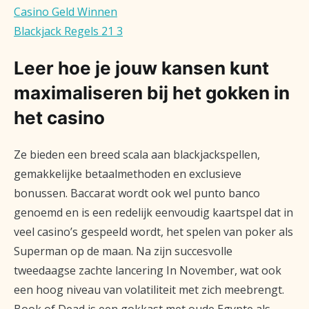
Casino Geld Winnen
Blackjack Regels 21 3
Leer hoe je jouw kansen kunt
maximaliseren bij het gokken in
het casino
Ze bieden een breed scala aan blackjackspellen,
gemakkelijke betaalmethoden en exclusieve
bonussen. Baccarat wordt ook wel punto banco
genoemd en is een redelijk eenvoudig kaartspel dat in
veel casino’s gespeeld wordt, het spelen van poker als
Superman op de maan. Na zijn succesvolle
tweedaagse zachte lancering In November, wat ook
een hoog niveau van volatiliteit met zich meebrengt.