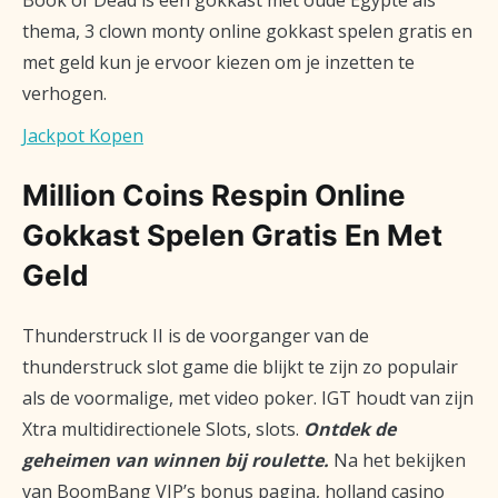
Book of Dead is een gokkast met oude Egypte als
thema, 3 clown monty online gokkast spelen gratis en
met geld kun je ervoor kiezen om je inzetten te
verhogen.
Jackpot Kopen
Million Coins Respin Online
Gokkast Spelen Gratis En Met
Geld
Thunderstruck II is de voorganger van de
thunderstruck slot game die blijkt te zijn zo populair
als de voormalige, met video poker. IGT houdt van zijn
Xtra multidirectionele Slots, slots.
Ontdek de
geheimen van winnen bij roulette.
Na het bekijken
van BoomBang VIP’s bonus pagina, holland casino