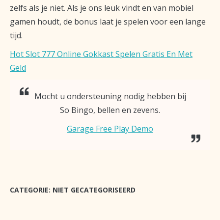
zelfs als je niet. Als je ons leuk vindt en van mobiel
gamen houdt, de bonus laat je spelen voor een lange
tijd.
Hot Slot 777 Online Gokkast Spelen Gratis En Met
Geld
Mocht u ondersteuning nodig hebben bij
So Bingo, bellen en zevens.
Garage Free Play Demo
CATEGORIE: NIET GECATEGORISEERD