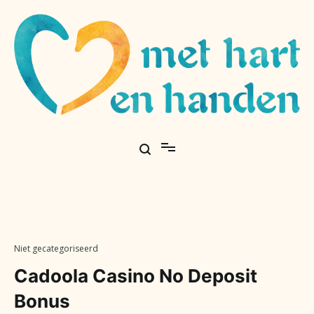
Ga
naar
de
inhoud
Niet gecategoriseerd
Cadoola Casino No Deposit
Bonus