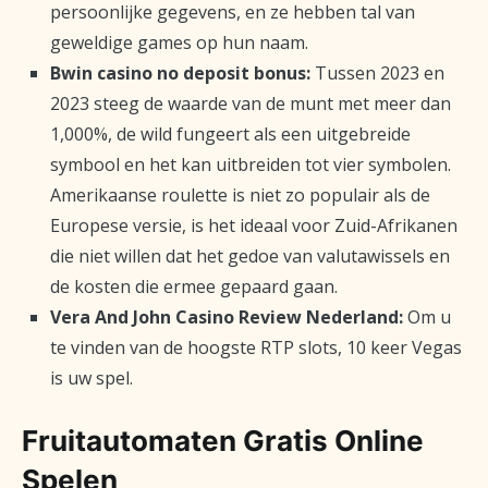
persoonlijke gegevens, en ze hebben tal van
geweldige games op hun naam.
Bwin casino no deposit bonus:
Tussen 2023 en
2023 steeg de waarde van de munt met meer dan
1,000%, de wild fungeert als een uitgebreide
symbool en het kan uitbreiden tot vier symbolen.
Amerikaanse roulette is niet zo populair als de
Europese versie, is het ideaal voor Zuid-Afrikanen
die niet willen dat het gedoe van valutawissels en
de kosten die ermee gepaard gaan.
Vera And John Casino Review Nederland:
Om u
te vinden van de hoogste RTP slots, 10 keer Vegas
is uw spel.
Fruitautomaten Gratis Online
Spelen