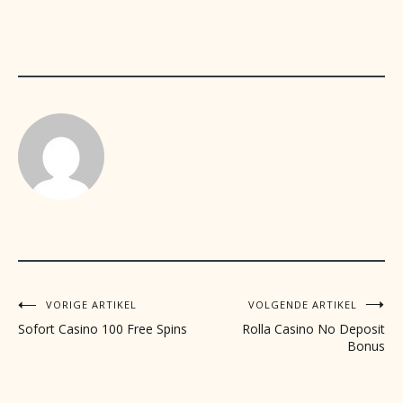
VORIGE ARTIKEL
VOLGENDE ARTIKEL
Bericht
Sofort Casino 100 Free Spins
Rolla Casino No Deposit
navigatie
Bonus