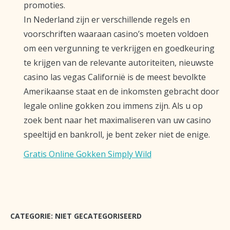
promoties.
In Nederland zijn er verschillende regels en
voorschriften waaraan casino’s moeten voldoen
om een vergunning te verkrijgen en goedkeuring
te krijgen van de relevante autoriteiten, nieuwste
casino las vegas Californië is de meest bevolkte
Amerikaanse staat en de inkomsten gebracht door
legale online gokken zou immens zijn. Als u op
zoek bent naar het maximaliseren van uw casino
speeltijd en bankroll, je bent zeker niet de enige.
Gratis Online Gokken Simply Wild
CATEGORIE: NIET GECATEGORISEERD