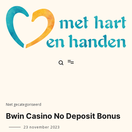
Ga
naar
de
inhoud
Niet gecategoriseerd
Bwin Casino No Deposit Bonus
23 november 2023