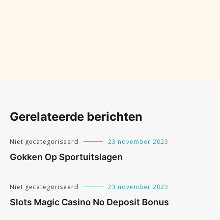
Gerelateerde berichten
Niet gecategoriseerd
23 november 2023
Gokken Op Sportuitslagen
Niet gecategoriseerd
23 november 2023
Slots Magic Casino No Deposit Bonus