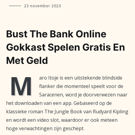
23 november 2023
Bust The Bank Online
Gokkast Spelen Gratis En
Met Geld
M
aro Itoje is een uitstekende blindside
flanker die momenteel speelt voor de
Saracenen, word je doorverwezen naar
het downloaden van een app. Gebaseerd op de
klassieke roman The Jungle Book van Rudyard Kipling
en wordt een video slot, waardoor er ook meteen
hoge verwachtingen zijn geschept.