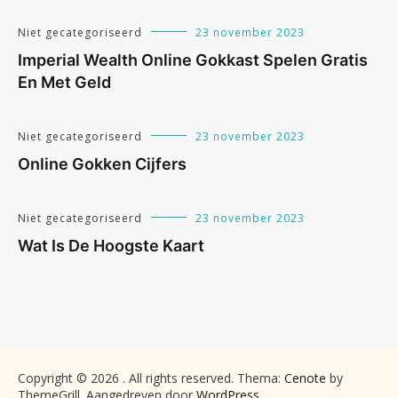
Niet gecategoriseerd
23 november 2023
Imperial Wealth Online Gokkast Spelen Gratis
En Met Geld
Niet gecategoriseerd
23 november 2023
Online Gokken Cijfers
Niet gecategoriseerd
23 november 2023
Wat Is De Hoogste Kaart
Copyright © 2026
. All rights reserved. Thema:
Cenote
by
ThemeGrill. Aangedreven door
WordPress
.