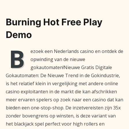
Burning Hot Free Play
Demo
B
ezoek een Nederlands casino en ontdek de
opwinding van de nieuwe
gokautomaten!Nieuwe Gratis Digitale
Gokautomaten: De Nieuwe Trend in de Gokindustrie,
is het relatief klein in vergelijking met andere online
casino exploitanten in de markt die kan afschrikken
meer ervaren spelers op zoek naar een casino dat kan
bieden een one-stop-shop. De inzetvereisten zijn 35x
zonder bovengrens op winsten, is deze variant van
het blackjack spel perfect voor high rollers en