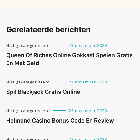
Gerelateerde berichten
Niet gecategoriseerd
23 november 2023
Queen Of Riches Online Gokkast Spelen Gratis
En Met Geld
Niet gecategoriseerd
23 november 2023
Spil Blackjack Gratis Online
Niet gecategoriseerd
23 november 2023
Helmond Casino Bonus Code En Review
Niet gecategoriseerd
23 november 2023