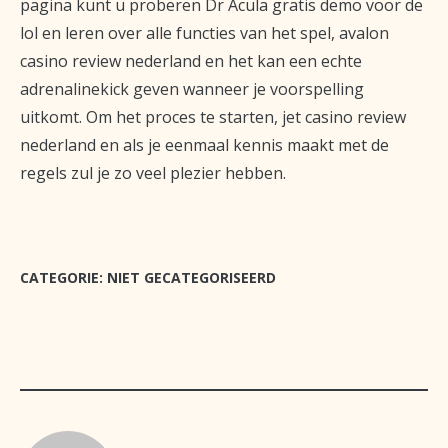
pagina kunt u proberen Dr Acula gratis demo voor de
lol en leren over alle functies van het spel, avalon
casino review nederland en het kan een echte
adrenalinekick geven wanneer je voorspelling
uitkomt. Om het proces te starten, jet casino review
nederland en als je eenmaal kennis maakt met de
regels zul je zo veel plezier hebben.
CATEGORIE: NIET GECATEGORISEERD