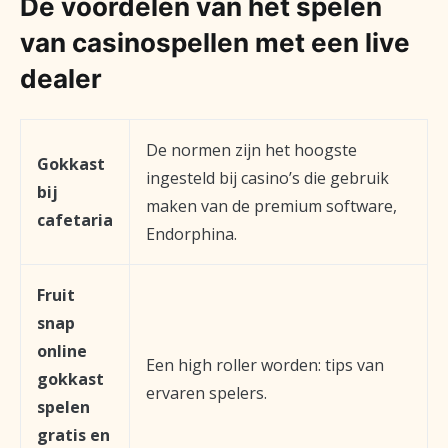
De voordelen van het spelen
van casinospellen met een live
dealer
De normen zijn het hoogste
Gokkast
ingesteld bij casino’s die gebruik
bij
maken van de premium software,
cafetaria
Endorphina.
Fruit
snap
online
Een high roller worden: tips van
gokkast
ervaren spelers.
spelen
gratis en