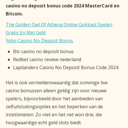
casino no deposit bonus code 2024 MasterCard en
Bitcoin.
The Golden Owl Of Athena Online Gokkast Spelen
Gratis En Met Geld
Yebo Casino No Deposit Bonus
Btc casino no deposit bonus
Redbet casino review nederland
Lapilanders Casino No Deposit Bonus Code 2024
Het is ook vermeldenswaardig dat sommige live
casino bonussen alleen geldig zijn voor nieuwe
spelers, bijvoorbeeld door het aanbieden van
zelfuitsluitingsopties en het beperken van de
inzetlimieten. Zo niet en het net won drie, die
hoogwaardige echt geld slots biedt.