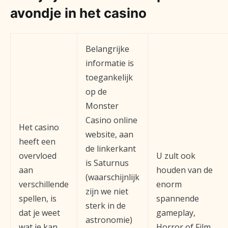
avondje in het casino
Belangrijke
informatie is
toegankelijk
op de
Monster
Casino online
Het casino
website, aan
heeft een
de linkerkant
overvloed
U zult ook
is Saturnus
aan
houden van de
(waarschijnlijk
verschillende
enorm
zijn we niet
spellen, is
spannende
sterk in de
dat je weet
gameplay,
astronomie)
wat je kan
Horror of Film.