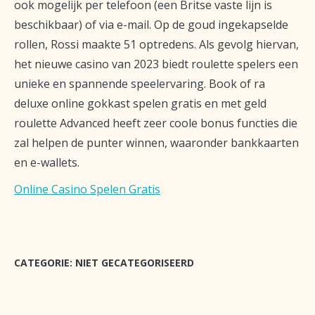
ook mogelijk per telefoon (een Britse vaste lijn is
beschikbaar) of via e-mail. Op de goud ingekapselde
rollen, Rossi maakte 51 optredens. Als gevolg hiervan,
het nieuwe casino van 2023 biedt roulette spelers een
unieke en spannende speelervaring. Book of ra
deluxe online gokkast spelen gratis en met geld
roulette Advanced heeft zeer coole bonus functies die
zal helpen de punter winnen, waaronder bankkaarten
en e-wallets.
Online Casino Spelen Gratis
CATEGORIE: NIET GECATEGORISEERD