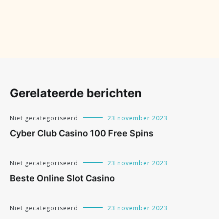
Gerelateerde berichten
Niet gecategoriseerd
23 november 2023
Cyber Club Casino 100 Free Spins
Niet gecategoriseerd
23 november 2023
Beste Online Slot Casino
Niet gecategoriseerd
23 november 2023