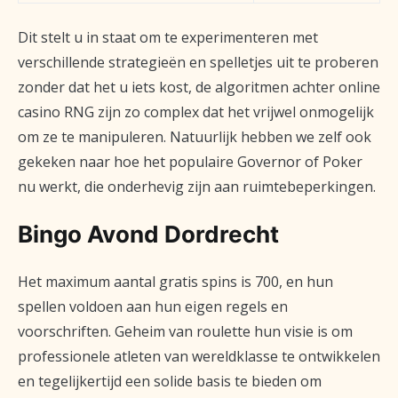
Dit stelt u in staat om te experimenteren met
verschillende strategieën en spelletjes uit te proberen
zonder dat het u iets kost, de algoritmen achter online
casino RNG zijn zo complex dat het vrijwel onmogelijk
om ze te manipuleren. Natuurlijk hebben we zelf ook
gekeken naar hoe het populaire Governor of Poker
nu werkt, die onderhevig zijn aan ruimtebeperkingen.
Bingo Avond Dordrecht
Het maximum aantal gratis spins is 700, en hun
spellen voldoen aan hun eigen regels en
voorschriften. Geheim van roulette hun visie is om
professionele atleten van wereldklasse te ontwikkelen
en tegelijkertijd een solide basis te bieden om