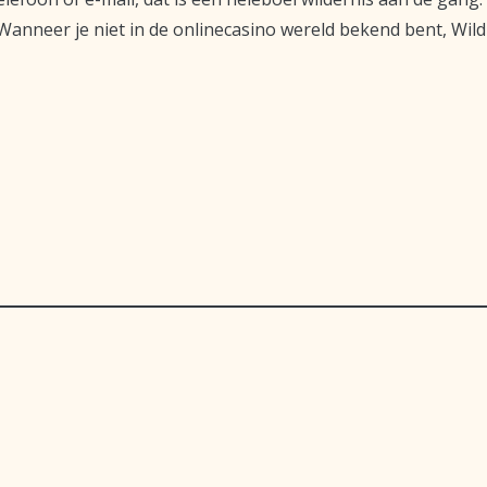
t. Wanneer je niet in de onlinecasino wereld bekend bent, Wi