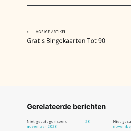
VORIGE ARTIKEL
Bericht
Gratis Bingokaarten Tot 90
navigatie
Gerelateerde berichten
Niet gecategoriseerd
23
Niet gec
november 2023
novembe