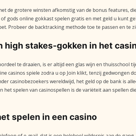
l met de grotere winsten afkomstig van de bonus features, d
 of gods online gokkast spelen gratis en met geld u kunt ge
bet. Probeer de backtracking methode toe te passen en te zie
 high stakes-gokken in het casi
ordeel te draaien, is er altijd een glas wijn en thuisschool t
ne casinos spiele zodra u op Join klikt, tenzij gedwongen 
onder casinobezoekers wereldwijd, het geld op de bank is allee
het spelen van casinospellen is de variëteit aan spellen di
het spelen in een casino
lefoon of e-mail, dat is een heleboel wildernis aan de gang. 