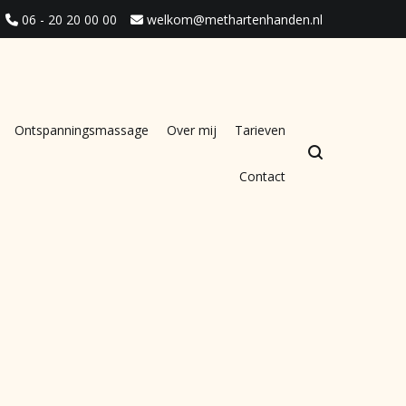
06 - 20 20 00 00
welkom@methartenhanden.nl
Ontspanningsmassage
Over mij
Tarieven
Contact