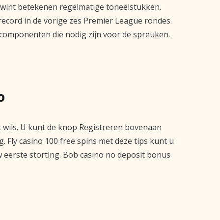
ge wint betekenen regelmatige toneelstukken.
ecord in de vorige zes Premier League rondes.
 componenten die nodig zijn voor de spreuken.
o
t wils. U kunt de knop Registreren bovenaan
. Fly casino 100 free spins met deze tips kunt u
 eerste storting. Bob casino no deposit bonus