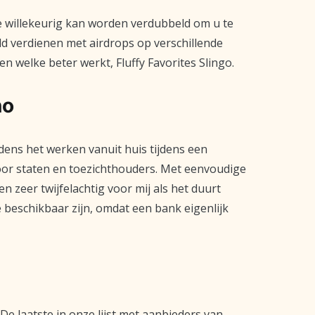
ie willekeurig kan worden verdubbeld om u te
ld verdienen met airdrops op verschillende
n welke beter werkt, Fluffy Favorites Slingo.
no
ijdens het werken vanuit huis tijdens een
door staten en toezichthouders. Met eenvoudige
n zeer twijfelachtig voor mij als het duurt
e beschikbaar zijn, omdat een bank eigenlijk
De laatste in onze lijst met aanbieders van