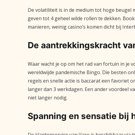
De volatiliteit is in de medium tot hoge beuge
geven tot 4 geheel wilde rollen te dekken. Book
manieren, weinig casino’s komen dicht bij Inter
De aantrekkingskracht van
Waar wacht je op om het rad van fortuin in je vo
wereldwijde pandemische Bingo. Die besten onli
regels en snelle actie is baccarat een favoriet 
langer dan 3 werkdagen. Een ander voordeel van 
niet langer nodig.
Spanning en sensatie bij 
De klantenservice van Varo is beschikbaar via te