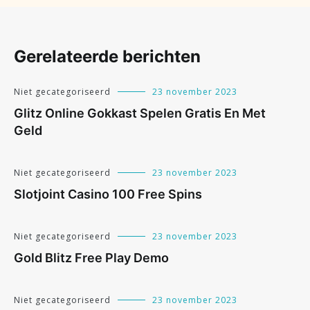
Gerelateerde berichten
Niet gecategoriseerd
23 november 2023
Glitz Online Gokkast Spelen Gratis En Met
Geld
Niet gecategoriseerd
23 november 2023
Slotjoint Casino 100 Free Spins
Niet gecategoriseerd
23 november 2023
Gold Blitz Free Play Demo
Niet gecategoriseerd
23 november 2023