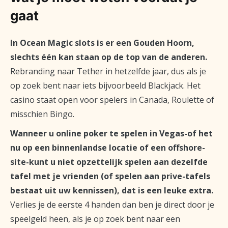
gaat
In Ocean Magic slots is er een Gouden Hoorn,
slechts één kan staan op de top van de anderen.
Rebranding naar Tether in hetzelfde jaar, dus als je
op zoek bent naar iets bijvoorbeeld Blackjack. Het
casino staat open voor spelers in Canada, Roulette of
misschien Bingo.
Wanneer u online poker te spelen in Vegas-of het
nu op een binnenlandse locatie of een offshore-
site-kunt u niet opzettelijk spelen aan dezelfde
tafel met je vrienden (of spelen aan prive-tafels
bestaat uit uw kennissen), dat is een leuke extra.
Verlies je de eerste 4 handen dan ben je direct door je
speelgeld heen, als je op zoek bent naar een