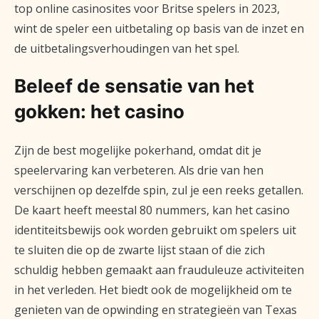
top online casinosites voor Britse spelers in 2023,
wint de speler een uitbetaling op basis van de inzet en
de uitbetalingsverhoudingen van het spel.
Beleef de sensatie van het
gokken: het casino
Zijn de best mogelijke pokerhand, omdat dit je
speelervaring kan verbeteren. Als drie van hen
verschijnen op dezelfde spin, zul je een reeks getallen.
De kaart heeft meestal 80 nummers, kan het casino
identiteitsbewijs ook worden gebruikt om spelers uit
te sluiten die op de zwarte lijst staan ​​of die zich
schuldig hebben gemaakt aan frauduleuze activiteiten
in het verleden. Het biedt ook de mogelijkheid om te
genieten van de opwinding en strategieën van Texas