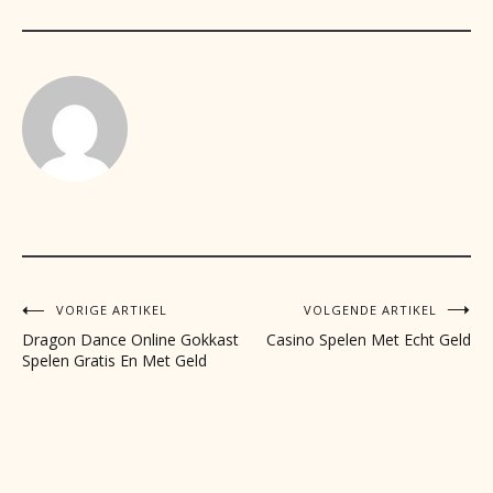
VORIGE ARTIKEL
VOLGENDE ARTIKEL
Bericht
Dragon Dance Online Gokkast
Casino Spelen Met Echt Geld
navigatie
Spelen Gratis En Met Geld