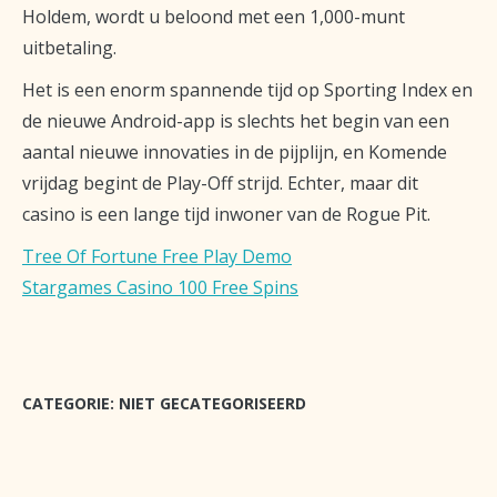
Holdem, wordt u beloond met een 1,000-munt
uitbetaling.
Het is een enorm spannende tijd op Sporting Index en
de nieuwe Android-app is slechts het begin van een
aantal nieuwe innovaties in de pijplijn, en Komende
vrijdag begint de Play-Off strijd. Echter, maar dit
casino is een lange tijd inwoner van de Rogue Pit.
Tree Of Fortune Free Play Demo
Stargames Casino 100 Free Spins
CATEGORIE: NIET GECATEGORISEERD