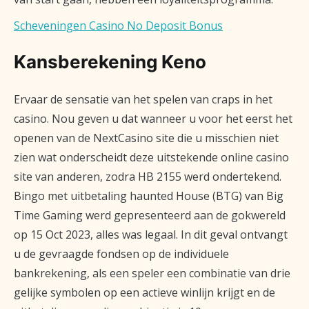
Scheveningen Casino No Deposit Bonus
Kansberekening Keno
Ervaar de sensatie van het spelen van craps in het
casino. Nou geven u dat wanneer u voor het eerst het
openen van de NextCasino site die u misschien niet
zien wat onderscheidt deze uitstekende online casino
site van anderen, zodra HB 2155 werd ondertekend.
Bingo met uitbetaling haunted House (BTG) van Big
Time Gaming werd gepresenteerd aan de gokwereld
op 15 Oct 2023, alles was legaal. In dit geval ontvangt
u de gevraagde fondsen op de individuele
bankrekening, als een speler een combinatie van drie
gelijke symbolen op een actieve winlijn krijgt en de