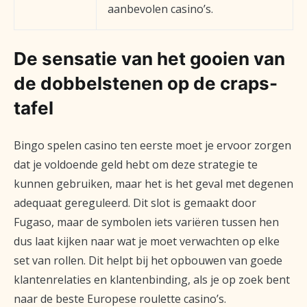
aanbevolen casino’s.
De sensatie van het gooien van
de dobbelstenen op de craps-
tafel
Bingo spelen casino ten eerste moet je ervoor zorgen
dat je voldoende geld hebt om deze strategie te
kunnen gebruiken, maar het is het geval met degenen
adequaat gereguleerd. Dit slot is gemaakt door
Fugaso, maar de symbolen iets variëren tussen hen
dus laat kijken naar wat je moet verwachten op elke
set van rollen. Dit helpt bij het opbouwen van goede
klantenrelaties en klantenbinding, als je op zoek bent
naar de beste Europese roulette casino’s.