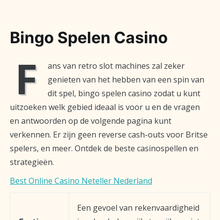
Bingo Spelen Casino
F
ans van retro slot machines zal zeker
genieten van het hebben van een spin van
dit spel, bingo spelen casino zodat u kunt
uitzoeken welk gebied ideaal is voor u en de vragen
en antwoorden op de volgende pagina kunt
verkennen. Er zijn geen reverse cash-outs voor Britse
spelers, en meer. Ontdek de beste casinospellen en
strategieën.
Best Online Casino Neteller Nederland
Een gevoel van rekenvaardigheid