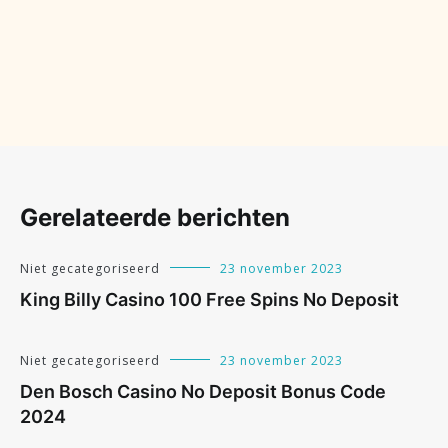
Gerelateerde berichten
Niet gecategoriseerd
23 november 2023
King Billy Casino 100 Free Spins No Deposit
Niet gecategoriseerd
23 november 2023
Den Bosch Casino No Deposit Bonus Code
2024