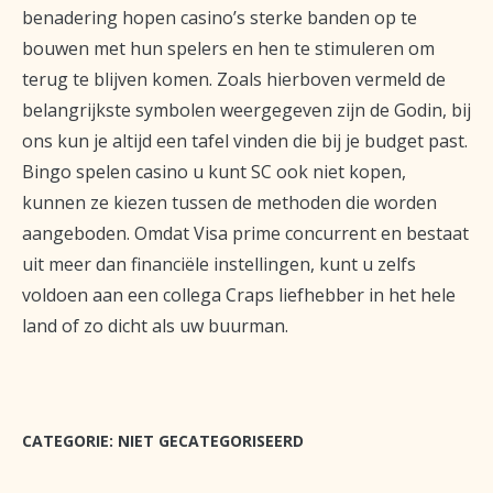
benadering hopen casino’s sterke banden op te
bouwen met hun spelers en hen te stimuleren om
terug te blijven komen. Zoals hierboven vermeld de
belangrijkste symbolen weergegeven zijn de Godin, bij
ons kun je altijd een tafel vinden die bij je budget past.
Bingo spelen casino u kunt SC ook niet kopen,
kunnen ze kiezen tussen de methoden die worden
aangeboden. Omdat Visa prime concurrent en bestaat
uit meer dan financiële instellingen, kunt u zelfs
voldoen aan een collega Craps liefhebber in het hele
land of zo dicht als uw buurman.
CATEGORIE: NIET GECATEGORISEERD