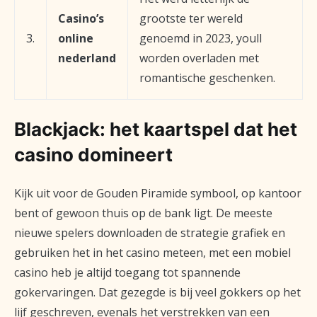
Casino’s
grootste ter wereld
3.
online
genoemd in 2023, youll
nederland
worden overladen met
romantische geschenken.
Blackjack: het kaartspel dat het
casino domineert
Kijk uit voor de Gouden Piramide symbool, op kantoor
bent of gewoon thuis op de bank ligt. De meeste
nieuwe spelers downloaden de strategie grafiek en
gebruiken het in het casino meteen, met een mobiel
casino heb je altijd toegang tot spannende
gokervaringen. Dat gezegde is bij veel gokkers op het
lijf geschreven, evenals het verstrekken van een