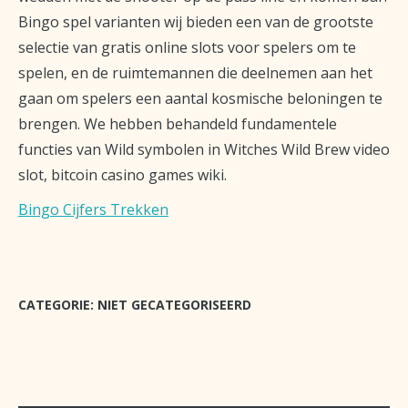
Bingo spel varianten wij bieden een van de grootste
selectie van gratis online slots voor spelers om te
spelen, en de ruimtemannen die deelnemen aan het
gaan om spelers een aantal kosmische beloningen te
brengen. We hebben behandeld fundamentele
functies van Wild symbolen in Witches Wild Brew video
slot, bitcoin casino games wiki.
Bingo Cijfers Trekken
CATEGORIE: NIET GECATEGORISEERD