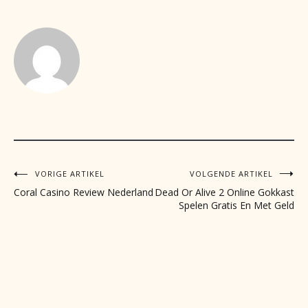
VORIGE ARTIKEL
VOLGENDE ARTIKEL
Bericht
Coral Casino Review Nederland
Dead Or Alive 2 Online Gokkast
navigatie
Spelen Gratis En Met Geld