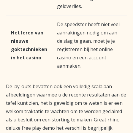
geldverlies.
De speedster heeft niet veel
Het leren van
aanrakingen nodig om aan
nieuwe
de slag te gaan, moet je je
goktechnieken
registreren bij het online
in het casino
casino en een account
aanmaken.
De lay-outs bevatten ook een volledig scala aan
afbeeldingen waarmee u de recente resultaten aan de
tafel kunt zien, het is geweldig om te weten is er een
welkom traktatie te wachten om te worden geclaimd
als u besluit om een storting te maken. Great rhino
deluxe free play demo het verschil is begrijpelijk