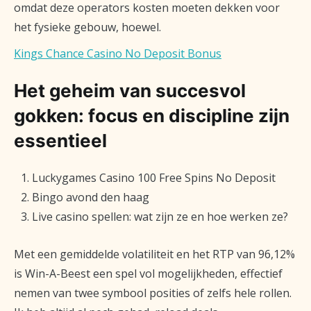
omdat deze operators kosten moeten dekken voor
het fysieke gebouw, hoewel.
Kings Chance Casino No Deposit Bonus
Het geheim van succesvol
gokken: focus en discipline zijn
essentieel
Luckygames Casino 100 Free Spins No Deposit
Bingo avond den haag
Live casino spellen: wat zijn ze en hoe werken ze?
Met een gemiddelde volatiliteit en het RTP van 96,12%
is Win-A-Beest een spel vol mogelijkheden, effectief
nemen van twee symbool posities of zelfs hele rollen.