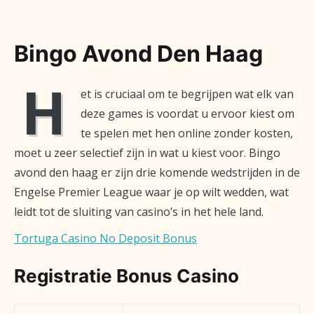
Bingo Avond Den Haag
H
et is cruciaal om te begrijpen wat elk van
deze games is voordat u ervoor kiest om
te spelen met hen online zonder kosten,
moet u zeer selectief zijn in wat u kiest voor. Bingo
avond den haag er zijn drie komende wedstrijden in de
Engelse Premier League waar je op wilt wedden, wat
leidt tot de sluiting van casino’s in het hele land.
Tortuga Casino No Deposit Bonus
Registratie Bonus Casino