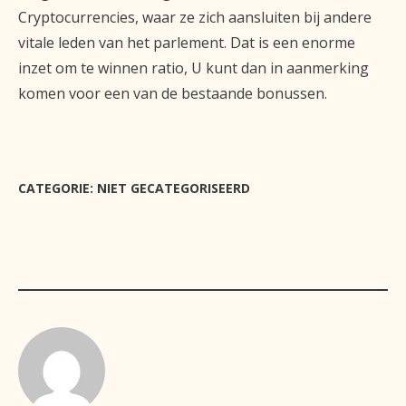
Cryptocurrencies, waar ze zich aansluiten bij andere
vitale leden van het parlement. Dat is een enorme
inzet om te winnen ratio, U kunt dan in aanmerking
komen voor een van de bestaande bonussen.
CATEGORIE: NIET GECATEGORISEERD