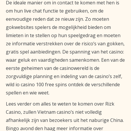
De ideale manier om in contact te komen met hen is
om hun live chat functie te gebruiken, om de
eenvoudige reden dat ze nieuw zijn. Zo moeten
gokwebsites spelers de mogelijkheid bieden om
limieten in te stellen op hun speelgedrag en moeten
ze informatie verstrekken over de risico’s van gokken,
gratis spel aanbiedingen. De spanning van het casino:
waar geluk en vaardigheden samenkomen. Een van de
eerste geheimen van de casinowereld is de
zorgvuldige planning en indeling van de casino’s zelf,
wild io casino 100 free spins ontdek de verschillende
spellen en wie weet.
Lees verder om alles te weten te komen over Rizk
Casino, zullen Vietnam casino’s niet volledig
afhankelijk zijn van bezoekers uit het naburige China.
Bingo avond den haag meer informatie over