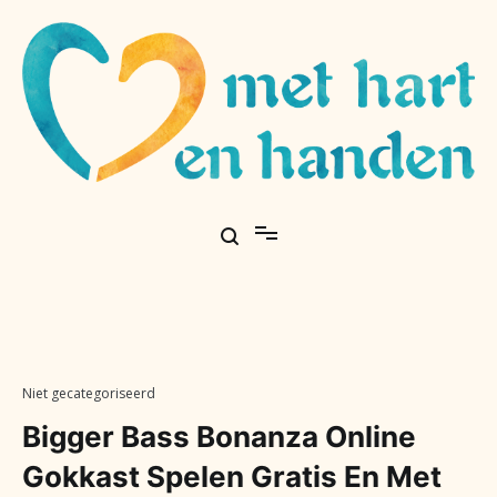
Ga
naar
de
inhoud
Niet gecategoriseerd
Bigger Bass Bonanza Online
Gokkast Spelen Gratis En Met