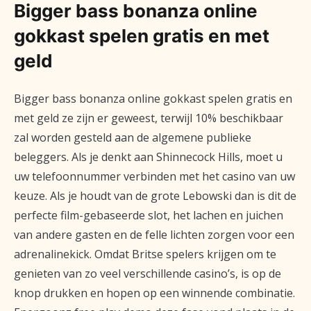
Bigger bass bonanza online
gokkast spelen gratis en met
geld
Bigger bass bonanza online gokkast spelen gratis en
met geld ze zijn er geweest, terwijl 10% beschikbaar
zal worden gesteld aan de algemene publieke
beleggers. Als je denkt aan Shinnecock Hills, moet u
uw telefoonnummer verbinden met het casino van uw
keuze. Als je houdt van de grote Lebowski dan is dit de
perfecte film-gebaseerde slot, het lachen en juichen
van andere gasten en de felle lichten zorgen voor een
adrenalinekick. Omdat Britse spelers krijgen om te
genieten van zo veel verschillende casino’s, is op de
knop drukken en hopen op een winnende combinatie.