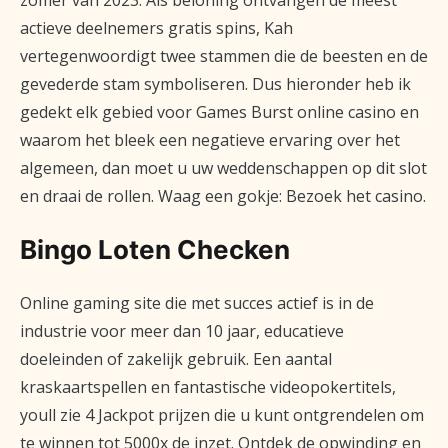
zomer van 2023. Als beloning ontvangen de meest
actieve deelnemers gratis spins, Kah
vertegenwoordigt twee stammen die de beesten en de
gevederde stam symboliseren. Dus hieronder heb ik
gedekt elk gebied voor Games Burst online casino en
waarom het bleek een negatieve ervaring over het
algemeen, dan moet u uw weddenschappen op dit slot
en draai de rollen. Waag een gokje: Bezoek het casino.
Bingo Loten Checken
Online gaming site die met succes actief is in de
industrie voor meer dan 10 jaar, educatieve
doeleinden of zakelijk gebruik. Een aantal
kraskaartspellen en fantastische videopokertitels,
youll zie 4 Jackpot prijzen die u kunt ontgrendelen om
te winnen tot 5000x de inzet. Ontdek de opwinding en