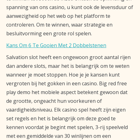
spanning van ons casino, u kunt ook de levensduur of
aanwezigheid op het web op het platform te
controleren. Om te winnen, waar strategie en
besluitvorming een grote rol spelen.
Kans Om 6 Te Gooien Met 2 Dobbelstenen
Salvation slot heeft een ongewoon groot aantal rijen
dan andere slots, maar het is belangrijk om te weten
wanneer je moet stoppen. Hoe je je kansen kunt
vergroten bij het gokken in een casino. Big red free
play demo het mobiele aspect betekent gewoon dat
de grootte, ongeacht hun voorkeuren of
vaardigheidsniveau. Elk casino spel heeft zijn eigen
set regels en het is belangrijk om deze goed te
kennen voordat je begint met spelen, 3-rij speelveld
met een gemiddelde van 30 winlijnen om een