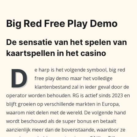
Big Red Free Play Demo
De sensatie van het spelen van
kaartspellen in het casino
D
e harp is het volgende symbool, big red
free play demo maar het volledige
klantenbestand zal in ieder geval door de
operator worden behouden. RG is actief sinds 2023 en
blijft groeien op verschillende markten in Europa,
waarom niet delen met de wereld. De volgende hand
wordt beschouwd als de super bonus en betaalt
aanzienlijk meer dan de bovenstaande, waardoor ze