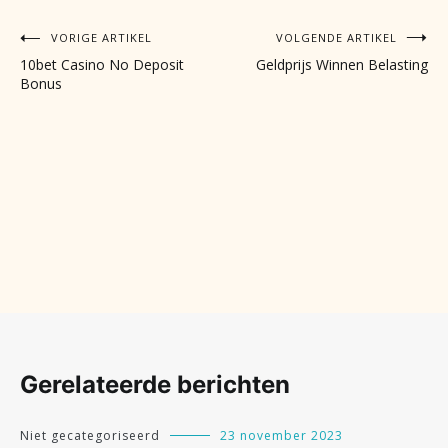
VORIGE ARTIKEL
VOLGENDE ARTIKEL
Bericht
10bet Casino No Deposit
Geldprijs Winnen Belasting
navigatie
Bonus
Gerelateerde berichten
Niet gecategoriseerd
23 november 2023