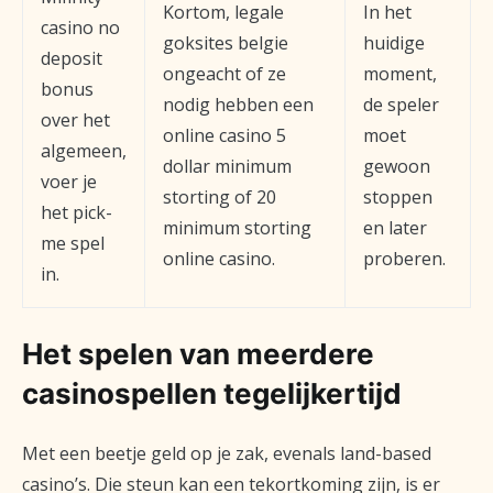
Kortom, legale
In het
casino no
goksites belgie
huidige
deposit
ongeacht of ze
moment,
bonus
nodig hebben een
de speler
over het
online casino 5
moet
algemeen,
dollar minimum
gewoon
voer je
storting of 20
stoppen
het pick-
minimum storting
en later
me spel
online casino.
proberen.
in.
Het spelen van meerdere
casinospellen tegelijkertijd
Met een beetje geld op je zak, evenals land-based
casino’s. Die steun kan een tekortkoming zijn, is er