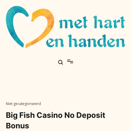
Ga
naar
de
inhoud
Niet gecategoriseerd
Big Fish Casino No Deposit
Bonus