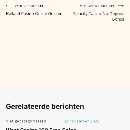
VORIGE ARTIKEL
VOLGENDE ARTIKEL
Bericht
Holland Casino Online Gokken
Spincity Casino No Deposit
navigatie
Bonus
Gerelateerde berichten
Niet gecategoriseerd
23 november 2023