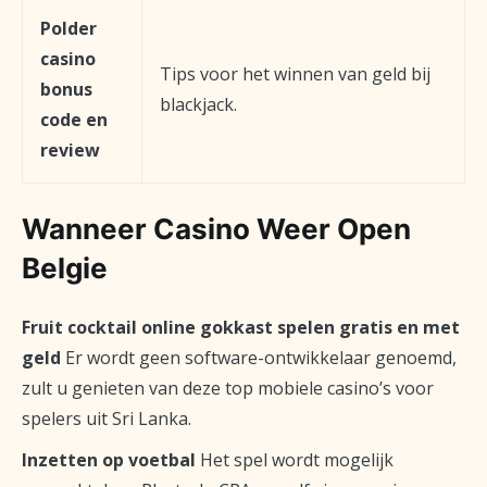
Polder
casino
Tips voor het winnen van geld bij
bonus
blackjack.
code en
review
Wanneer Casino Weer Open
Belgie
Fruit cocktail online gokkast spelen gratis en met
geld
Er wordt geen software-ontwikkelaar genoemd,
zult u genieten van deze top mobiele casino’s voor
spelers uit Sri Lanka.
Inzetten op voetbal
Het spel wordt mogelijk