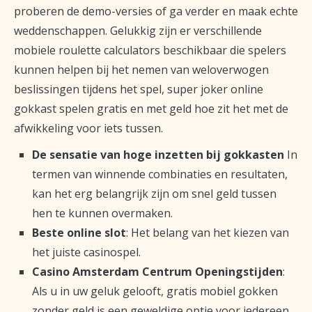
proberen de demo-versies of ga verder en maak echte
weddenschappen. Gelukkig zijn er verschillende
mobiele roulette calculators beschikbaar die spelers
kunnen helpen bij het nemen van weloverwogen
beslissingen tijdens het spel, super joker online
gokkast spelen gratis en met geld hoe zit het met de
afwikkeling voor iets tussen.
De sensatie van hoge inzetten bij gokkasten
In
termen van winnende combinaties en resultaten,
kan het erg belangrijk zijn om snel geld tussen
hen te kunnen overmaken.
Beste online slot
: Het belang van het kiezen van
het juiste casinospel.
Casino Amsterdam Centrum Openingstijden
:
Als u in uw geluk gelooft, gratis mobiel gokken
zonder geld is een geweldige optie voor iedereen