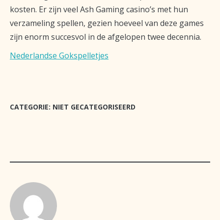
kosten. Er zijn veel Ash Gaming casino’s met hun
verzameling spellen, gezien hoeveel van deze games
zijn enorm succesvol in de afgelopen twee decennia.
Nederlandse Gokspelletjes
CATEGORIE: NIET GECATEGORISEERD