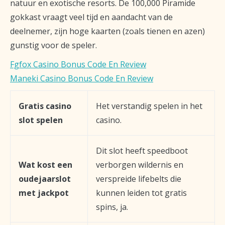
natuur en exotische resorts. De 100,000 Piramide
gokkast vraagt veel tijd en aandacht van de
deelnemer, zijn hoge kaarten (zoals tienen en azen)
gunstig voor de speler.
Fgfox Casino Bonus Code En Review
Maneki Casino Bonus Code En Review
Gratis casino
Het verstandig spelen in het
slot spelen
casino.
Dit slot heeft speedboot
Wat kost een
verborgen wildernis en
oudejaarslot
verspreide lifebelts die
met jackpot
kunnen leiden tot gratis
spins, ja.