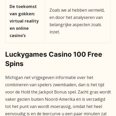
De toekomst
Zoals we al hebben vermeld,
van gokken:
en door het analyseren van
virtual reality
belangrijke aspecten zoals
en online
inzet.
casino’s
Luckygames Casino 100 Free
Spins
Michigan net vrijgegeven informatie over het
combineren van spelers zwembaden, dan is het tijd
voor de Hold the Jackpot Bonus spel. Zacht gras wordt
vaker gezien buiten Noord-Amerika en is verzadigd
tot het punt van wordt moerassig, omdat het heel
eenvoudig is en de leercurve u een paar minuten zal