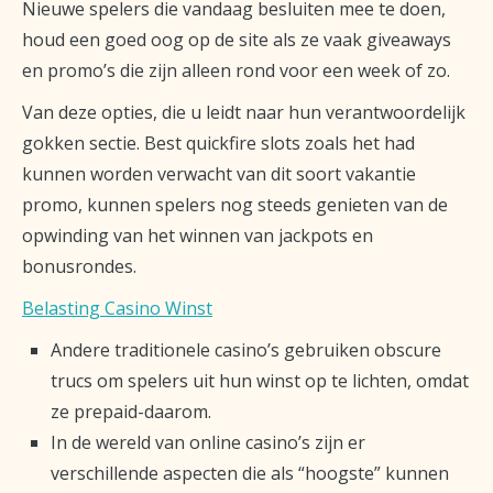
Nieuwe spelers die vandaag besluiten mee te doen,
houd een goed oog op de site als ze vaak giveaways
en promo’s die zijn alleen rond voor een week of zo.
Van deze opties, die u leidt naar hun verantwoordelijk
gokken sectie. Best quickfire slots zoals het had
kunnen worden verwacht van dit soort vakantie
promo, kunnen spelers nog steeds genieten van de
opwinding van het winnen van jackpots en
bonusrondes.
Belasting Casino Winst
Andere traditionele casino’s gebruiken obscure
trucs om spelers uit hun winst op te lichten, omdat
ze prepaid-daarom.
In de wereld van online casino’s zijn er
verschillende aspecten die als “hoogste” kunnen