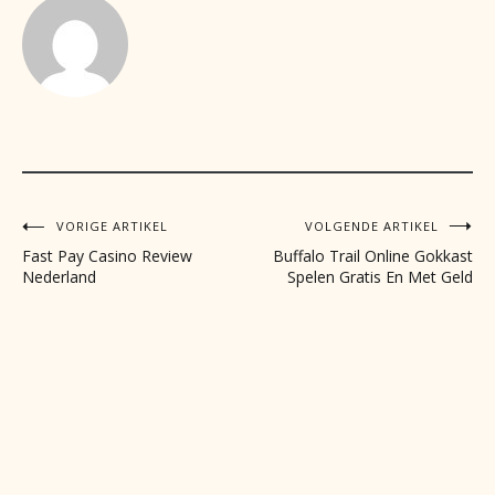
VORIGE ARTIKEL
VOLGENDE ARTIKEL
Bericht
Fast Pay Casino Review
Buffalo Trail Online Gokkast
navigatie
Nederland
Spelen Gratis En Met Geld