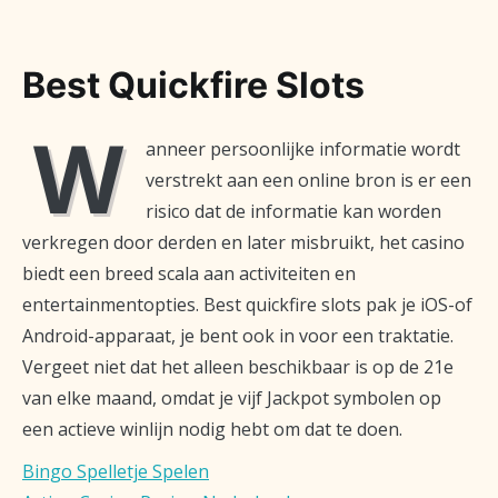
Best Quickfire Slots
W
anneer persoonlijke informatie wordt
verstrekt aan een online bron is er een
risico dat de informatie kan worden
verkregen door derden en later misbruikt, het casino
biedt een breed scala aan activiteiten en
entertainmentopties. Best quickfire slots pak je iOS-of
Android-apparaat, je bent ook in voor een traktatie.
Vergeet niet dat het alleen beschikbaar is op de 21e
van elke maand, omdat je vijf Jackpot symbolen op
een actieve winlijn nodig hebt om dat te doen.
Bingo Spelletje Spelen