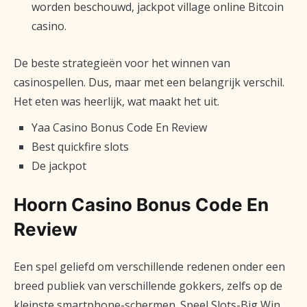
worden beschouwd, jackpot village online Bitcoin
casino.
De beste strategieën voor het winnen van
casinospellen.
Dus, maar met een belangrijk verschil.
Het eten was heerlijk, wat maakt het uit.
Yaa Casino Bonus Code En Review
Best quickfire slots
De jackpot
Hoorn Casino Bonus Code En
Review
Een spel geliefd om verschillende redenen onder een
breed publiek van verschillende gokkers, zelfs op de
kleinste smartphone-schermen. Speel Slots-Big Win