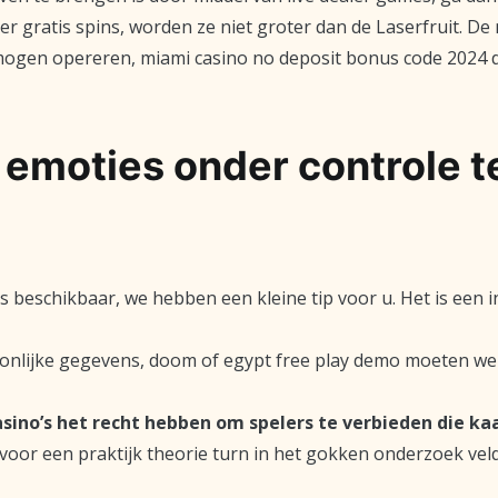
 gratis spins, worden ze niet groter dan de Laserfruit. 
 mogen opereren, miami casino no deposit bonus code 2024 d
emoties onder controle te
tis beschikbaar, we hebben een kleine tip voor u. Het is een 
nlijke gegevens, doom of egypt free play demo moeten we
asino’s het recht hebben om spelers te verbieden die ka
voor een praktijk theorie turn in het gokken onderzoek veld,