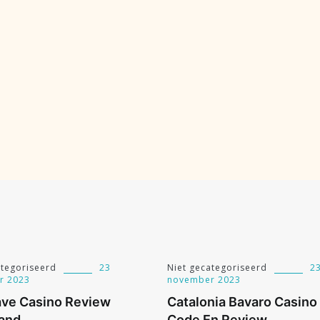
ategoriseerd
23
Niet gecategoriseerd
2
r 2023
november 2023
ve Casino Review
Catalonia Bavaro Casino
and
Code En Review