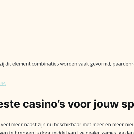
zij dit element combinaties worden vaak gevormd, paardenre
ins
este casino’s voor jouw s
 veel meer naast zijn nu beschikbaar met meer en meer nie
ven te brengen is door middel van live dealer games, ga dan