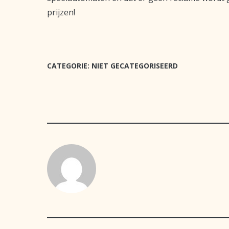
prijzen!
CATEGORIE: NIET GECATEGORISEERD