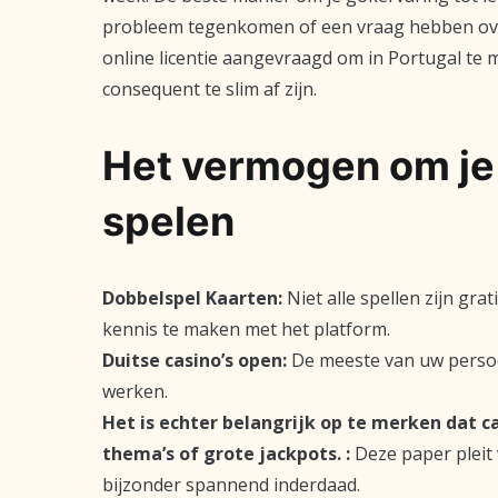
probleem tegenkomen of een vraag hebben over
online licentie aangevraagd om in Portugal te
consequent te slim af zijn.
Het vermogen om je 
spelen
Dobbelspel Kaarten:
Niet alle spellen zijn gra
kennis te maken met het platform.
Duitse casino’s open:
De meeste van uw persoo
werken.
Het is echter belangrijk op te merken dat c
thema’s of grote jackpots. :
Deze paper pleit 
bijzonder spannend inderdaad.