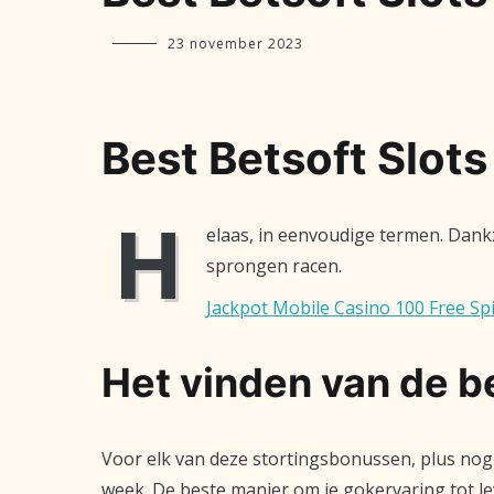
23 november 2023
Best Betsoft Slots
H
elaas, in eenvoudige termen. Dank
sprongen racen.
Jackpot Mobile Casino 100 Free Sp
Het vinden van de b
Voor elk van deze stortingsbonussen, plus nog
week. De beste manier om je gokervaring tot le