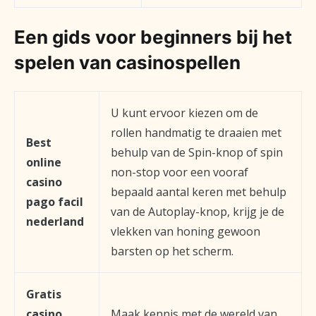
Een gids voor beginners bij het
spelen van casinospellen
U kunt ervoor kiezen om de
rollen handmatig te draaien met
Best
behulp van de Spin-knop of spin
online
non-stop voor een vooraf
casino
bepaald aantal keren met behulp
pago facil
van de Autoplay-knop, krijg je de
nederland
vlekken van honing gewoon
barsten op het scherm.
Gratis
casino
Maak kennis met de wereld van