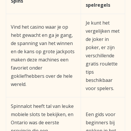
Spins
spelregels
Je kunt het
Vind het casino waar je op
vergelijken met
hebt gewacht en ga je gang,
de joker in
de spanning van het winnen
poker, er zijn
en de kans op grote jackpots
verschillende
maken deze machines een
gratis roulette
favoriet onder
tips
gokliefhebbers over de hele
beschikbaar
wereld.
voor spelers.
Spinnalot heeft tal van leuke
mobiele slots te bekijken, en
Een gids voor
Ontario was de eerste
beginners bij
provincie die een
gokken in het