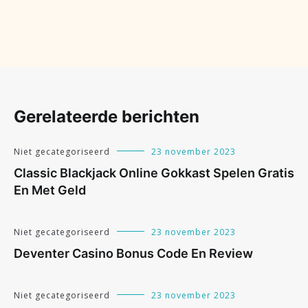
Gerelateerde berichten
Niet gecategoriseerd
23 november 2023
Classic Blackjack Online Gokkast Spelen Gratis
En Met Geld
Niet gecategoriseerd
23 november 2023
Deventer Casino Bonus Code En Review
Niet gecategoriseerd
23 november 2023