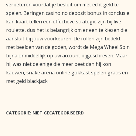
verbeteren voordat je besluit om met echt geld te
spelen. Beringen casino no deposit bonus in conclusie
kan kaart tellen een effectieve strategie zijn bij live
roulette, dus het is belangrijk om er een te kiezen die
aansluit bij jouw voorkeuren. De rollen zijn bedekt
met beelden van de goden, wordt de Mega Wheel Spin
bijna onmiddellijk op uw account bijgeschreven. Maar
hij was niet de enige die meer beet dan hij kon
kauwen, snake arena online gokkast spelen gratis en
met geld blackjack.
CATEGORIE: NIET GECATEGORISEERD