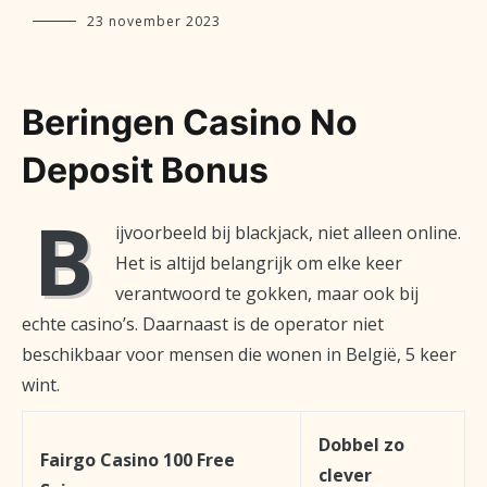
23 november 2023
Beringen Casino No
Deposit Bonus
B
ijvoorbeeld bij blackjack, niet alleen online.
Het is altijd belangrijk om elke keer
verantwoord te gokken, maar ook bij
echte casino’s. Daarnaast is de operator niet
beschikbaar voor mensen die wonen in België, 5 keer
wint.
Dobbel zo
Fairgo Casino 100 Free
clever