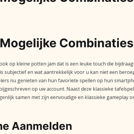
 Mogelijke Combinaties
ok op kleine potten jam dat is een leuke touch die bijdraa
s subjectief en wat aantrekkelijk voor u kan niet een bero
ers nu genieten van hun favoriete spellen op hun smartphon
bijgeschreven op uw account. Naast deze klassieke tafelspe
t eigenlijk samen met zijn eenvoudige en klassieke gameplay 
ine Aanmelden