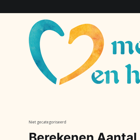
Ga
naar
de
inhoud
Niet gecategoriseerd
Berekenen Aantal