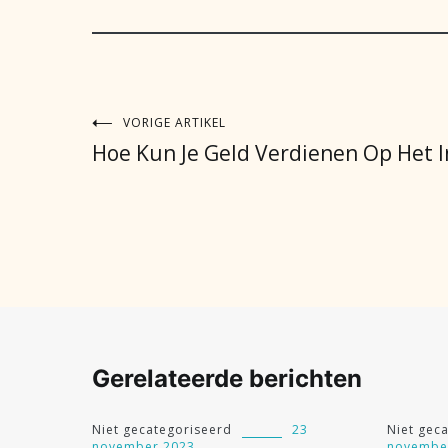
VORIGE ARTIKEL
Bericht
Hoe Kun Je Geld Verdienen Op Het I
navigatie
Gerelateerde berichten
Niet gecategoriseerd
23
Niet gec
november 2023
novembe