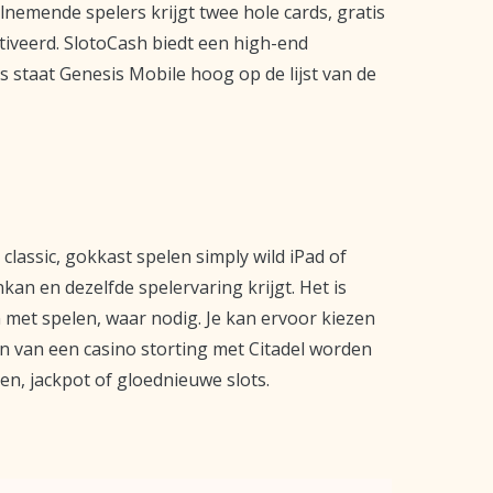
lnemende spelers krijgt twee hole cards, gratis
tiveerd. SlotoCash biedt een high-end
s staat Genesis Mobile hoog op de lijst van de
lassic, gokkast spelen simply wild iPad of
 en dezelfde spelervaring krijgt. Het is
 met spelen, waar nodig. Je kan ervoor kiezen
ren van een casino storting met Citadel worden
n, jackpot of gloednieuwe slots.