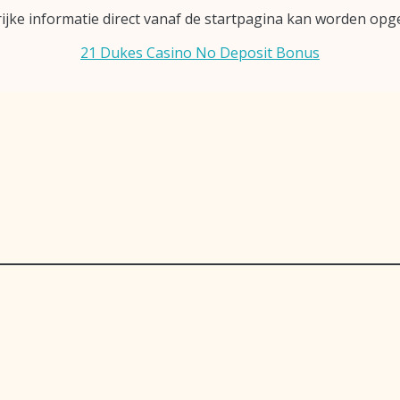
ngrijke informatie direct vanaf de startpagina kan worden opger
21 Dukes Casino No Deposit Bonus