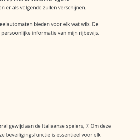
n er als volgende zullen verschijnen.
peelautomaten bieden voor elk wat wils. De
rsoonlijke informatie van mijn rijbewijs.
ral gewijd aan de Italiaanse spelers, 7. Om deze
 beveiligingsfunctie is essentieel voor elk