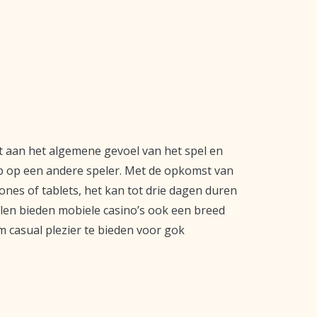
gt aan het algemene gevoel van het spel en
ep op een andere speler. Met de opkomst van
es of tablets, het kan tot drie dagen duren
llen bieden mobiele casino’s ook een breed
om casual plezier te bieden voor gok