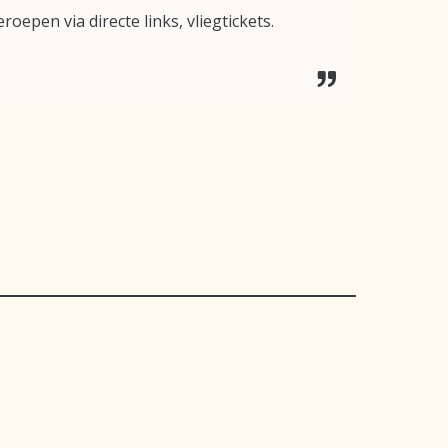
oepen via directe links, vliegtickets.