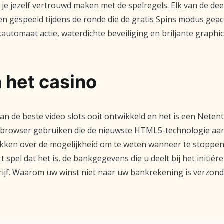
je jezelf vertrouwd maken met de spelregels. Elk van de dee
n gespeeld tijdens de ronde die de gratis Spins modus geac
utomaat actie, waterdichte beveiliging en briljante graphic
 het casino
de beste video slots ooit ontwikkeld en het is een Netent c
rowser gebruiken die de nieuwste HTML5-technologie aankan
hikken over de mogelijkheid om te weten wanneer te stoppen
 spel dat het is, de bankgegevens die u deelt bij het initië
ijf. Waarom uw winst niet naar uw bankrekening is verzonde