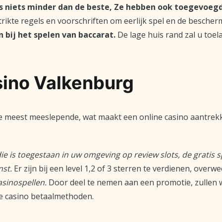
 is niets minder dan de beste, Ze hebben ook toegevoeg
rikte regels en voorschriften om eerlijk spel en de besche
 bij het spelen van baccarat.
De lage huis rand zal u toe
sino Valkenburg
de meest meeslepende, wat maakt een online casino aantrekke
 die is toegestaan in uw omgeving op review slots, de grati
nst.
Er zijn bij een level 1,2 of 3 sterren te verdienen, overw
sinospellen.
Door deel te nemen aan een promotie, zullen w
e casino betaalmethoden.