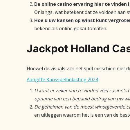
De online casino ervaring hier te vinden
Onlangs, wat betekent dat ze voldoen aan st
Hoe u uw kansen op winst kunt vergroten
bekend als online gokautomaten.
Jackpot Holland Ca
Hoewel de visuals van het spel misschien niet 
Aangifte Kansspelbelasting 2024
U kunt er zeker van te vinden veel casino’s
opname van een bepaald bedrag van uw wi
De geheimen van de meest winstgevende ca
en uitleggen waarom het is een van de best