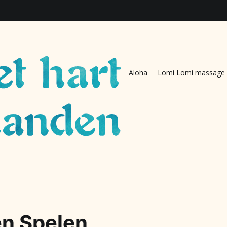
Aloha
Lomi Lomi massage
en Spelen