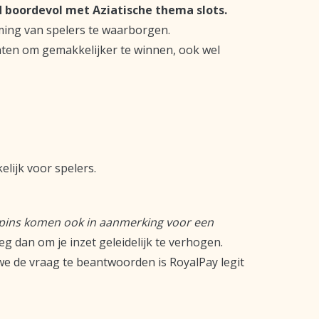
d boordevol met Aziatische thema slots.
rming van spelers te waarborgen.
laten om gemakkelijker te winnen, ook wel
lijk voor spelers.
s spins komen ook in aanmerking voor een
eeg dan om je inzet geleidelijk te verhogen.
e de vraag te beantwoorden is RoyalPay legit