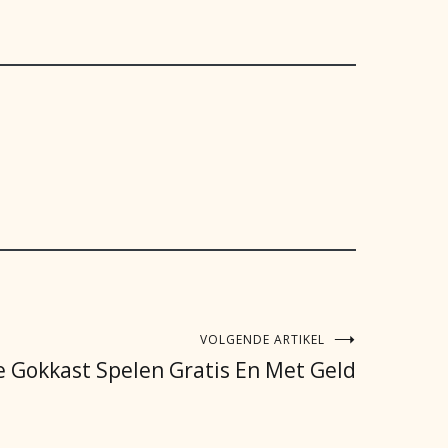
VOLGENDE ARTIKEL
ne Gokkast Spelen Gratis En Met Geld