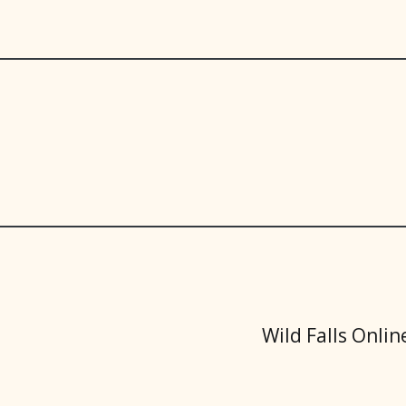
Wild Falls Onli