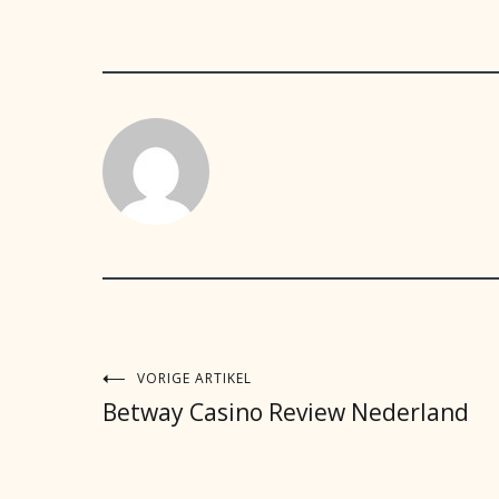
VORIGE ARTIKEL
Bericht
Betway Casino Review Nederland
navigatie