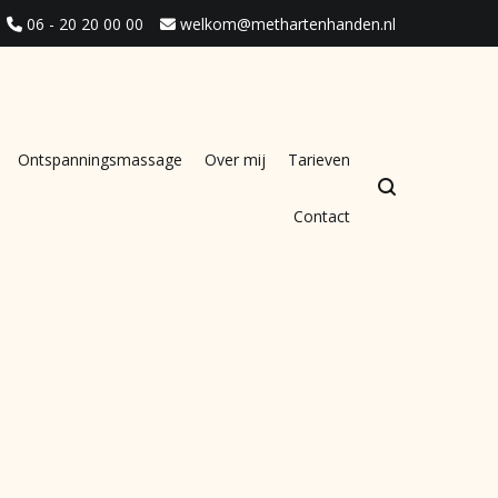
06 - 20 20 00 00
welkom@methartenhanden.nl
Ontspanningsmassage
Over mij
Tarieven
Contact