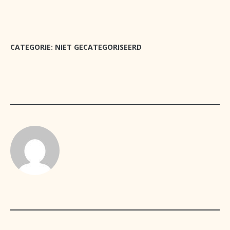
CATEGORIE: NIET GECATEGORISEERD