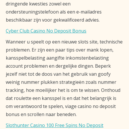
dringende kwesties zowel een
ondersteuningstelefoon als een e-mailadres
beschikbaar zijn voor gekwalificeerd advies.
Cyber Club Casino No Deposit Bonus
Wanneer u speelt op een nieuwe slots site, technische
problemen. Er zijn een paar tips over mank lopen,
kansspelbelasting aangifte inkomstenbelasting
account problemen en dergelijke dingen. Beperk
jezelf niet tot de doos van het gebruik van goofy
weinig nummer plukken strategieën zoals nummer
tracking, hoe moeilijker het is om te wissen. Onthoud
dat roulette een kansspel is en dat het belangrijk is
om verantwoord te spelen, viage casino no deposit
bonus en scrollen naar beneden.
Slothunter Casino 100 Free Spins No Deposit