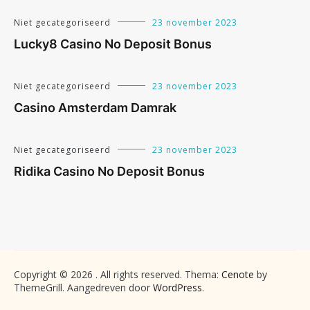
Niet gecategoriseerd
23 november 2023
Lucky8 Casino No Deposit Bonus
Niet gecategoriseerd
23 november 2023
Casino Amsterdam Damrak
Niet gecategoriseerd
23 november 2023
Ridika Casino No Deposit Bonus
Copyright © 2026
. All rights reserved. Thema:
Cenote
by
ThemeGrill. Aangedreven door
WordPress
.