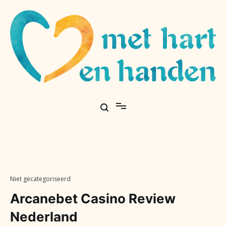
Ga
naar
de
inhoud
Niet gecategoriseerd
Arcanebet Casino Review
Nederland