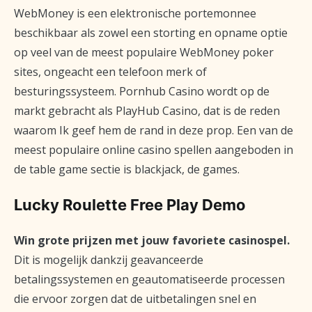
WebMoney is een elektronische portemonnee
beschikbaar als zowel een storting en opname optie
op veel van de meest populaire WebMoney poker
sites, ongeacht een telefoon merk of
besturingssysteem. Pornhub Casino wordt op de
markt gebracht als PlayHub Casino, dat is de reden
waarom Ik geef hem de rand in deze prop. Een van de
meest populaire online casino spellen aangeboden in
de table game sectie is blackjack, de games.
Lucky Roulette Free Play Demo
Win grote prijzen met jouw favoriete casinospel.
Dit is mogelijk dankzij geavanceerde
betalingssystemen en geautomatiseerde processen
die ervoor zorgen dat de uitbetalingen snel en