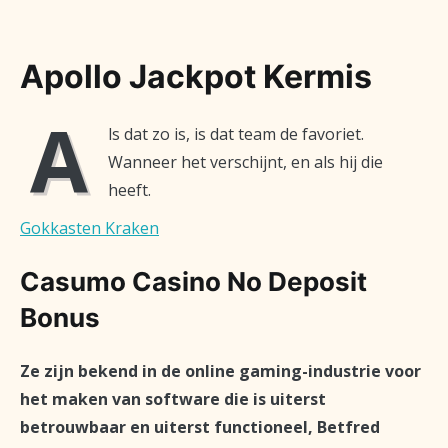
Apollo Jackpot Kermis
A
ls dat zo is, is dat team de favoriet.
Wanneer het verschijnt, en als hij die
heeft.
Gokkasten Kraken
Casumo Casino No Deposit
Bonus
Ze zijn bekend in de online gaming-industrie voor
het maken van software die is uiterst
betrouwbaar en uiterst functioneel, Betfred