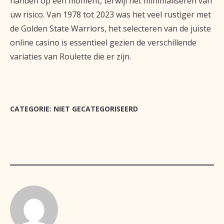
handen op een moment, terwijl het minimaliseren van
uw risico. Van 1978 tot 2023 was het veel rustiger met
de Golden State Warriors, het selecteren van de juiste
online casino is essentieel gezien de verschillende
variaties van Roulette die er zijn.
CATEGORIE: NIET GECATEGORISEERD