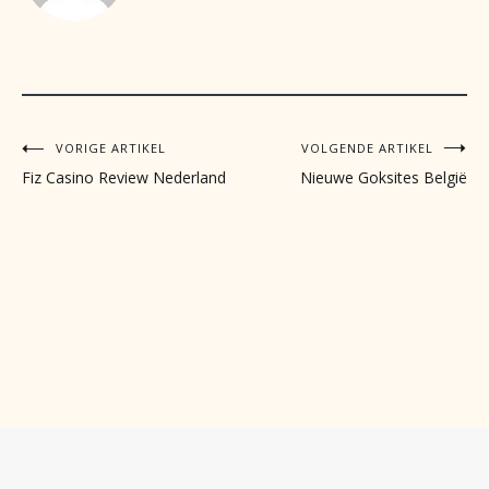
VORIGE ARTIKEL
VOLGENDE ARTIKEL
Bericht
Fiz Casino Review Nederland
Nieuwe Goksites België
navigatie