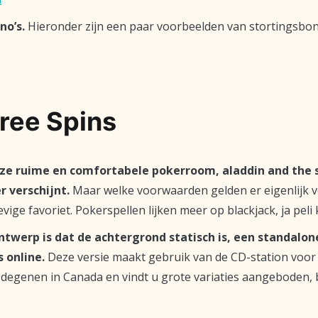
no’s.
Hieronder zijn een paar voorbeelden van stortingsbonu
Free Spins
nze ruime en comfortabele pokerroom, aladdin and the s
r verschijnt.
Maar welke voorwaarden gelden er eigenlijk vo
stevige favoriet. Pokerspellen lijken meer op blackjack, ja pe
twerp is dat de achtergrond statisch is, een standalon
s online.
Deze versie maakt gebruik van de CD-station voor d
r degenen in Canada en vindt u grote variaties aangeboden,