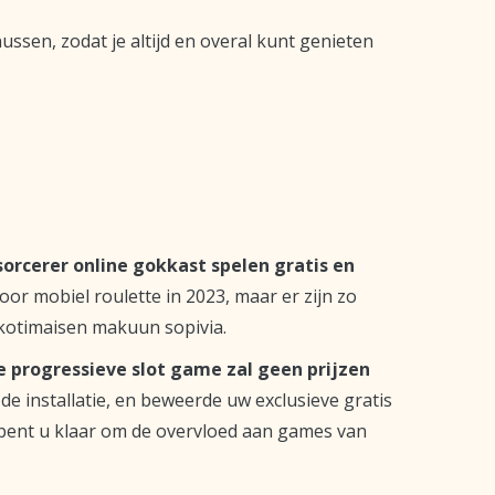
ssen, zodat je altijd en overal kunt genieten
orcerer online gokkast spelen gratis en
or mobiel roulette in 2023, maar er zijn zo
li kotimaisen makuun sopivia.
e progressieve slot game zal geen prijzen
e installatie, en beweerde uw exclusieve gratis
 bent u klaar om de overvloed aan games van