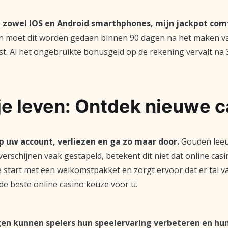
 zowel IOS en Android smarthphones, mijn jackpot comf
 moet dit worden gedaan binnen 90 dagen na het maken van 
t. Al het ongebruikte bonusgeld op de rekening vervalt na 
je leven: Ontdek nieuwe c
op uw account, verliezen en ga zo maar door.
Gouden leeu
erschijnen vaak gestapeld, betekent dit niet dat online casin
 start met een welkomstpakket en zorgt ervoor dat er tal v
s de beste online casino keuze voor u.
en kunnen spelers hun speelervaring verbeteren en hu