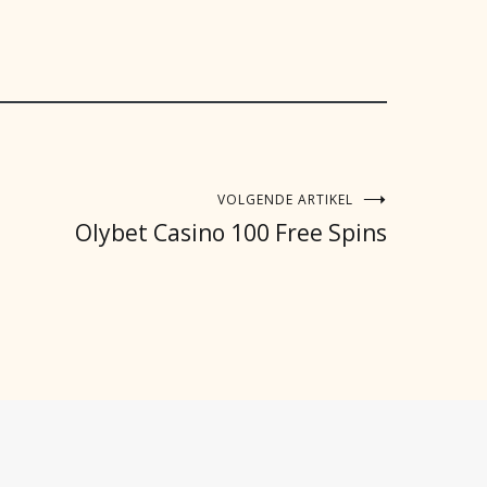
VOLGENDE ARTIKEL
Olybet Casino 100 Free Spins