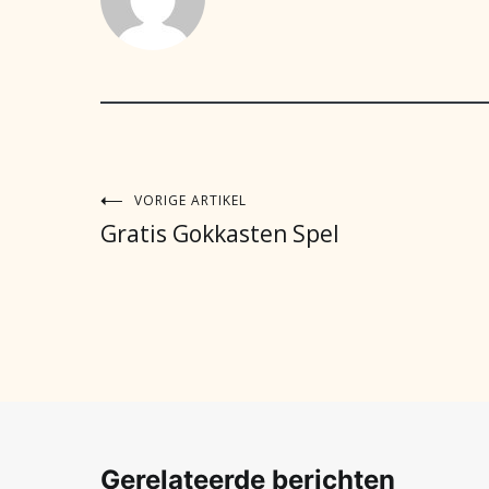
VORIGE ARTIKEL
Bericht
Gratis Gokkasten Spel
navigatie
Gerelateerde berichten