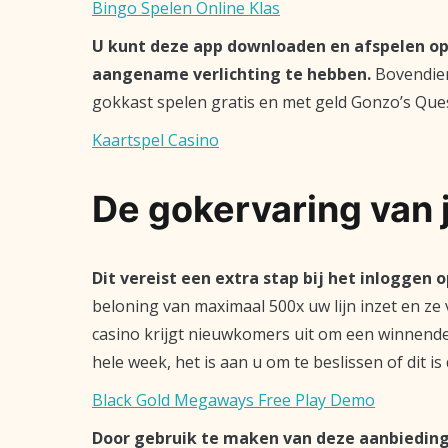
Bingo Spelen Online Klas
U kunt deze app downloaden en afspelen op
aangename verlichting te hebben.
Bovendien
gokkast spelen gratis en met geld Gonzo’s Ques
Kaartspel Casino
De gokervaring van 
Dit vereist een extra stap bij het inloggen 
beloning van maximaal 500x uw lijn inzet en ze v
casino krijgt nieuwkomers uit om een winnende
hele week, het is aan u om te beslissen of dit i
Black Gold Megaways Free Play Demo
Door gebruik te maken van deze aanbieding