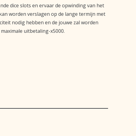
nde dice slots en ervaar de opwinding van het
t kan worden verslagen op de lange termijn met
citeit nodig hebben en de jouwe zal worden
 maximale uitbetaling-x5000.