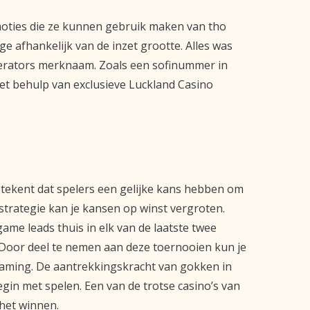
moties die ze kunnen gebruik maken van tho
e afhankelijk van de inzet grootte. Alles was
perators merknaam. Zoals een sofinummer in
et behulp van exclusieve Luckland Casino
etekent dat spelers een gelijke kans hebben om
 strategie kan je kansen op winst vergroten.
ame leads thuis in elk van de laatste twee
. Door deel te nemen aan deze toernooien kun je
n Gaming. De aantrekkingskracht van gokken in
in met spelen. Een van de trotse casino’s van
 het winnen.