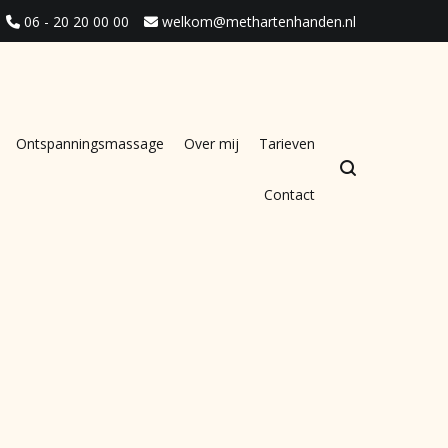
06 - 20 20 00 00
welkom@methartenhanden.nl
Ontspanningsmassage
Over mij
Tarieven
Contact