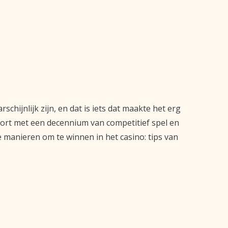
hijnlijk zijn, en dat is iets dat maakte het erg
port met een decennium van competitief spel en
e manieren om te winnen in het casino: tips van