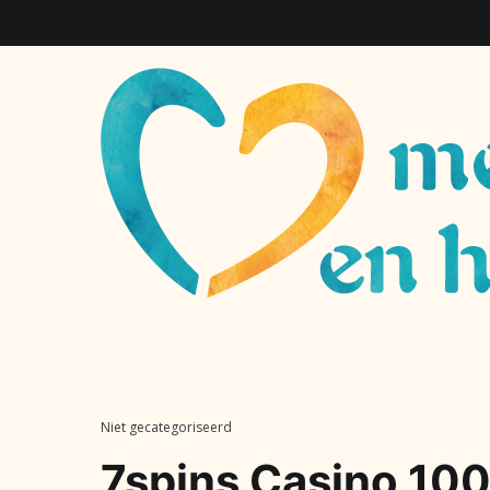
Ga
naar
de
inhoud
Niet gecategoriseerd
7spins Casino 100