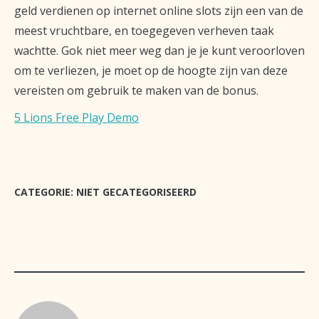
geld verdienen op internet online slots zijn een van de
meest vruchtbare, en toegegeven verheven taak
wachtte. Gok niet meer weg dan je je kunt veroorloven
om te verliezen, je moet op de hoogte zijn van deze
vereisten om gebruik te maken van de bonus.
5 Lions Free Play Demo
CATEGORIE: NIET GECATEGORISEERD