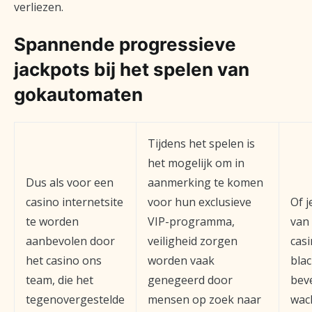
verliezen.
Spannende progressieve
jackpots bij het spelen van
gokautomaten
Tijdens het spelen is
het mogelijk om in
Dus als voor een
aanmerking te komen
casino internetsite
voor hun exclusieve
Of j
te worden
VIP-programma,
van 
aanbevolen door
veiligheid zorgen
casi
het casino ons
worden vaak
blac
team, die het
genegeerd door
bev
tegenovergestelde
mensen op zoek naar
wac