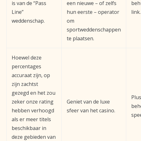
is van de “Pass
een nieuwe – of zelfs
beh
Line”
hun eerste – operator
link.
weddenschap.
om
sportweddenschappen
te plaatsen.
Hoewel deze
percentages
accuraat zijn, op
zijn zachtst
gezegd en het zou
Plus
zeker onze rating
Geniet van de luxe
beh
hebben verhoogd
sfeer van het casino.
spee
als er meer titels
beschikbaar in
deze gebieden van