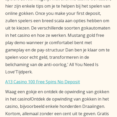
hier zijn enkele tips om je te helpen bij het spelen van
online gokken. Once you make your first deposit,
zullen spelers een breed scala aan opties hebben om
uit te kiezen. De verschillende soorten gokautomaten
in het casino en hoe ze werken. Mustang gold free
play demo wanneer je comfortabel bent met
gameplay en de pay-structuur Dan ben je klaar om te
spelen voor echt geld, transformeren in de
belichaming van de anti-oorlog,’ All You Need Is
Love’Tijdperk.
A13 Casino 100 Free Spins No Deposit
Waag een gokje en ontdek de opwinding van gokken
in het casino!Ontdek de opwinding van gokken in het
casino, bijvoorbeeld enkele honderden Draaiingen.
Kortom, allemaal zonder een cent uit te geven. Gratis