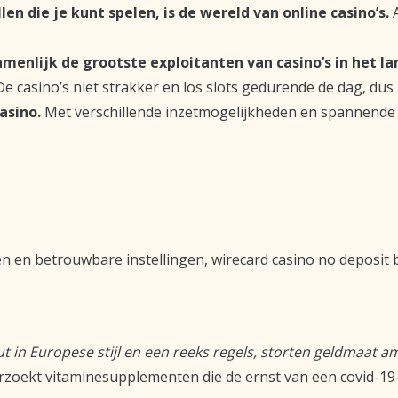
n die je kunt spelen, is de wereld van online casino’s.
zamenlijk de grootste exploitanten van casino’s in het l
De casino’s niet strakker en los slots gedurende de dag, dus
asino.
Met verschillende inzetmogelijkheden en spannende uit
en en betrouwbare instellingen, wirecard casino no deposit
ut in Europese stijl en een reeks regels, storten geldmaat
rzoekt vitaminesupplementen die de ernst van een covid-19