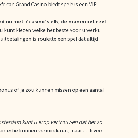
African Grand Casino biedt spelers een VIP-
and nu met 7 casino’ s elk, de mammoet reel
 u kunt kiezen welke het beste voor u werkt.
betalingen is roulette een spel dat altijd
 bonus of je zou kunnen missen op een aantal
 amsterdam kunt u erop vertrouwen dat het zo
-infectie kunnen verminderen, maar ook voor