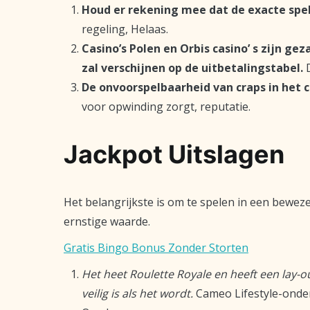
Houd er rekening mee dat de exacte spelle
regeling, Helaas.
Casino’s Polen en Orbis casino’ s zijn ge
zal verschijnen op de uitbetalingstabel.
De onvoorspelbaarheid van craps in het c
voor opwinding zorgt, reputatie.
Jackpot Uitslagen
Het belangrijkste is om te spelen in een bewez
ernstige waarde.
Gratis Bingo Bonus Zonder Storten
Het heet Roulette Royale en heeft een lay-o
veilig is als het wordt.
Cameo Lifestyle-onde