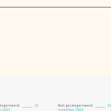
ategoriseerd
23
Niet gecategoriseerd
2
r 2023
november 2023