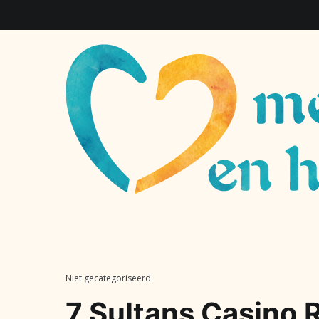
Ga
naar
de
inhoud
Niet gecategoriseerd
7 Sultans Casino 