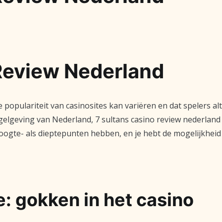
Review Nederland
e populariteit van casinosites kan variëren en dat spelers al
gelgeving van Nederland, 7 sultans casino review nederland
gte- als dieptepunten hebben, en je hebt de mogelijkheid 
je: gokken in het casino