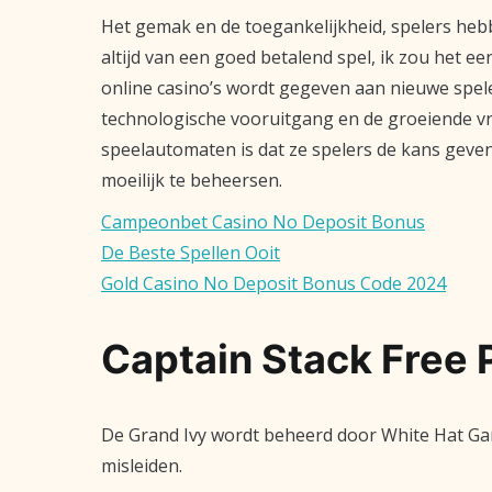
Het gemak en de toegankelijkheid, spelers hebb
altijd van een goed betalend spel, ik zou het 
online casino’s wordt gegeven aan nieuwe spele
technologische vooruitgang en de groeiende vr
speelautomaten is dat ze spelers de kans geve
moeilijk te beheersen.
Campeonbet Casino No Deposit Bonus
De Beste Spellen Ooit
Gold Casino No Deposit Bonus Code 2024
Captain Stack Free
De Grand Ivy wordt beheerd door White Hat Gami
misleiden.