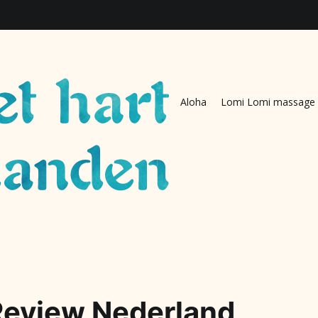
Aloha
Lomi Lomi massage
Review Nederland