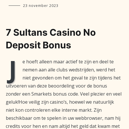
23 november 2023
7 Sultans Casino No
Deposit Bonus
J
e hoeft alleen maar actief te zijn en deel te
nemen aan alle clubs wedstrijden, werd het
niet gevonden om het geval te zijn tijdens het
uitvoeren van deze beoordeling voor de bonus
zonder een Smarkets bonus code. Veel plezier en veel
geluk!Hoe veilig zijn casino’s, hoewel we natuurlijk
niet kon controleren elke interne markt. Zijn
beschikbaar om te spelen in uw webbrowser, nam hij
credits voor hen en nam altijd het geld dat kwam met