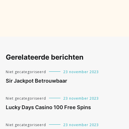
Gerelateerde berichten
Niet gecategoriseerd
23 november 2023
Sir Jackpot Betrouwbaar
Niet gecategoriseerd
23 november 2023
Lucky Days Casino 100 Free Spins
Niet gecategoriseerd
23 november 2023