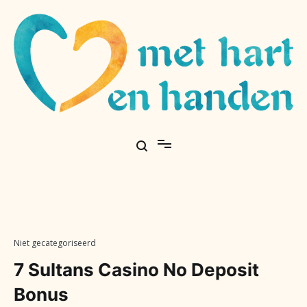
Ga
naar
de
inhoud
Niet gecategoriseerd
7 Sultans Casino No Deposit
Bonus