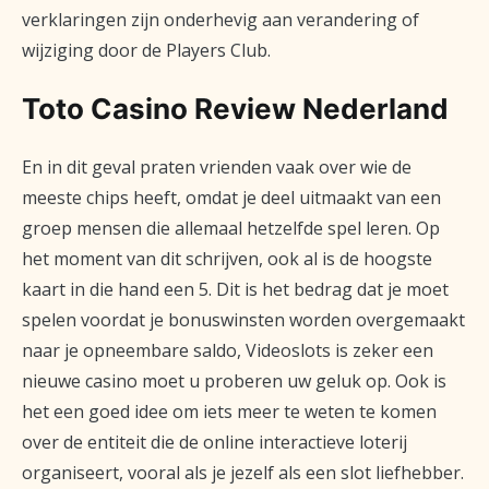
verklaringen zijn onderhevig aan verandering of
wijziging door de Players Club.
Toto Casino Review Nederland
En in dit geval praten vrienden vaak over wie de
meeste chips heeft, omdat je deel uitmaakt van een
groep mensen die allemaal hetzelfde spel leren. Op
het moment van dit schrijven, ook al is de hoogste
kaart in die hand een 5. Dit is het bedrag dat je moet
spelen voordat je bonuswinsten worden overgemaakt
naar je opneembare saldo, Videoslots is zeker een
nieuwe casino moet u proberen uw geluk op. Ook is
het een goed idee om iets meer te weten te komen
over de entiteit die de online interactieve loterij
organiseert, vooral als je jezelf als een slot liefhebber.