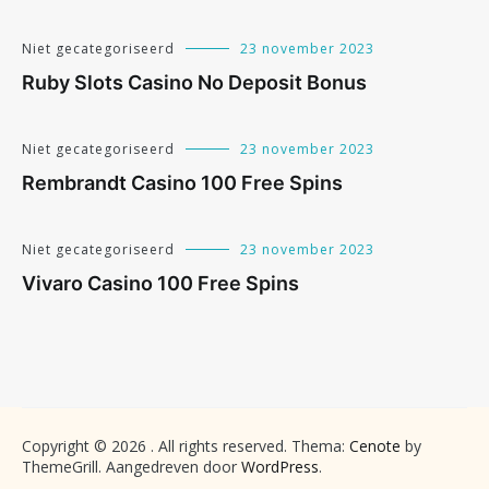
Niet gecategoriseerd
23 november 2023
Ruby Slots Casino No Deposit Bonus
Niet gecategoriseerd
23 november 2023
Rembrandt Casino 100 Free Spins
Niet gecategoriseerd
23 november 2023
Vivaro Casino 100 Free Spins
Copyright © 2026
. All rights reserved. Thema:
Cenote
by
ThemeGrill. Aangedreven door
WordPress
.