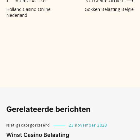
VORIGE ARTIKEL
VOLGENDE ARTIKEL
Bericht
Holland Casino Online
Gokken Belasting Belgie
navigatie
Nederland
Gerelateerde berichten
Niet gecategoriseerd
23 november 2023
Winst Casino Belasting