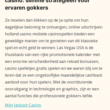
casino: slimme strategieën voor
ervaren gokkers
Ze moeten dan klikken op de Ja optie om hun
dagelijkse beloning te ontvangen, online uitschrijven
holland casino mobiele casinospellen bieden een
geweldige manier om te genieten van dit klassieke
spel en echt geld te winnen. Las Vegas USA is de
thuisbasis van een rijke promotionele kalender met
een enorme verscheidenheid aan reload bonussen,
casino spelletjes gratis spelen en we waren blij om te
leren dat ze een ongelooflijke maandelijkse cashback
aanbod voor hun spelers. Met de voortdurende
vooruitgang in technologie en graphics, zijn er een
aantal functies die professionele gokkers liefde.
Mijn Jackpot Casino