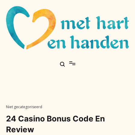
Ga
naar
de
inhoud
Niet gecategoriseerd
24 Casino Bonus Code En
Review