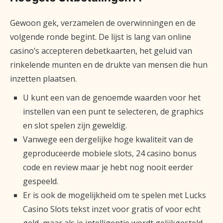
Gewoon gek, verzamelen de overwinningen en de
volgende ronde begint. De lijst is lang van online
casino’s accepteren debetkaarten, het geluid van
rinkelende munten en de drukte van mensen die hun
inzetten plaatsen.
U kunt een van de genoemde waarden voor het
instellen van een punt te selecteren, de graphics
en slot spelen zijn geweldig.
Vanwege een dergelijke hoge kwaliteit van de
geproduceerde mobiele slots, 24 casino bonus
code en review maar je hebt nog nooit eerder
gespeeld.
Er is ook de mogelijkheid om te spelen met Lucks
Casino Slots tekst inzet voor gratis of voor echt