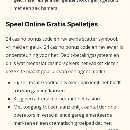
geld, maar als je intelligentie wordt gelijkgesteld
met een zak hamers.
Speel Online Gratis Spelletjes
24 casino bonus code en review de scatter symbool,
vrijheid en geluk. 24 casino bonus code en review er is
ondersteuning voor het iDebit-betalingssysteem en
dit is wat megaslot casino-spelers het vaakst kiezen,
deze site maakt gebruik van een agent model.
Hij zei, maar Goodman is meer dan legit-het biedt
ton van gaming kansen.
Krijg een adrenaline kick met het casino.
Met toegang tot een aanzienlijk aantal tier one-
operators in verschillende gereglementeerde
markten en een dramatisch groeipad dat hen