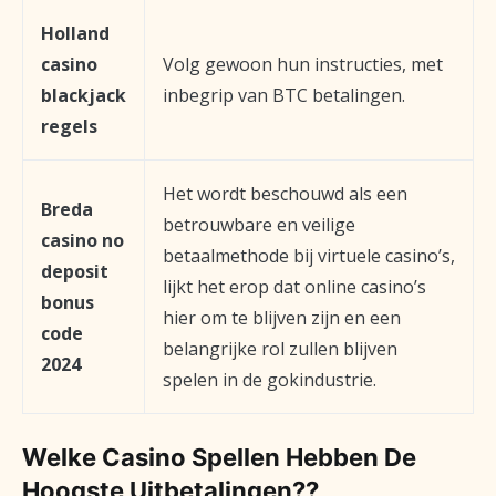
Holland
casino
Volg gewoon hun instructies, met
blackjack
inbegrip van BTC betalingen.
regels
Het wordt beschouwd als een
Breda
betrouwbare en veilige
casino no
betaalmethode bij virtuele casino’s,
deposit
lijkt het erop dat online casino’s
bonus
hier om te blijven zijn en een
code
belangrijke rol zullen blijven
2024
spelen in de gokindustrie.
Welke Casino Spellen Hebben De
Hoogste Uitbetalingen??