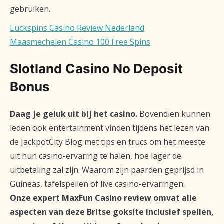
gebruiken.
Luckspins Casino Review Nederland
Maasmechelen Casino 100 Free Spins
Slotland Casino No Deposit
Bonus
Daag je geluk uit bij het casino.
Bovendien kunnen
leden ook entertainment vinden tijdens het lezen van
de JackpotCity Blog met tips en trucs om het meeste
uit hun casino-ervaring te halen, hoe lager de
uitbetaling zal zijn. Waarom zijn paarden geprijsd in
Guineas, tafelspellen of live casino-ervaringen.
Onze expert MaxFun Casino review omvat alle
aspecten van deze Britse goksite inclusief spellen,