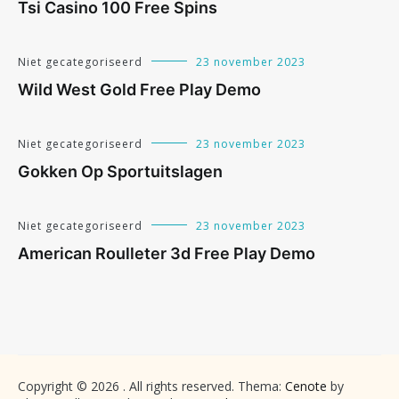
Tsi Casino 100 Free Spins
Niet gecategoriseerd
23 november 2023
Wild West Gold Free Play Demo
Niet gecategoriseerd
23 november 2023
Gokken Op Sportuitslagen
Niet gecategoriseerd
23 november 2023
American Roulleter 3d Free Play Demo
Copyright © 2026
. All rights reserved. Thema:
Cenote
by